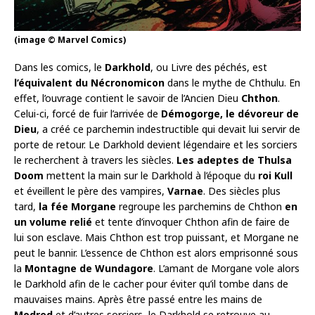
(image © Marvel Comics)
Dans les comics, le
Darkhold
, ou Livre des péchés, est
l’équivalent du Nécronomicon
dans le mythe de Chthulu. En
effet, l’ouvrage contient le savoir de l’Ancien Dieu
Chthon
.
Celui-ci, forcé de fuir l’arrivée de
Démogorge, le dévoreur de
Dieu
, a créé ce parchemin indestructible qui devait lui servir de
porte de retour. Le Darkhold devient légendaire et les sorciers
le recherchent à travers les siècles.
Les adeptes de Thulsa
Doom
mettent la main sur le Darkhold à l’époque du
roi Kull
et éveillent le père des vampires,
Varnae
. Des siècles plus
tard,
la fée Morgane
regroupe les parchemins de Chthon
en
un volume relié
et tente d’invoquer Chthon afin de faire de
lui son esclave. Mais Chthon est trop puissant, et Morgane ne
peut le bannir. L’essence de Chthon est alors emprisonné sous
la
Montagne de Wundagore
. L’amant de Morgane vole alors
le Darkhold afin de le cacher pour éviter qu’il tombe dans de
mauvaises mains. Après être passé entre les mains de
Modred
et d’autres sorciers, le Darkhold se retrouve au