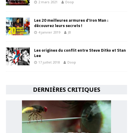
2 mars 2021
Doop
Les 20 meilleures armures d’Iron Man :
découvrez leurs secrets !
4 janvier 2019
JB
Les origines du conflit entre Steve Ditko et Stan
Lee
17 juillet 2018
Doop
DERNIÈRES CRITIQUES