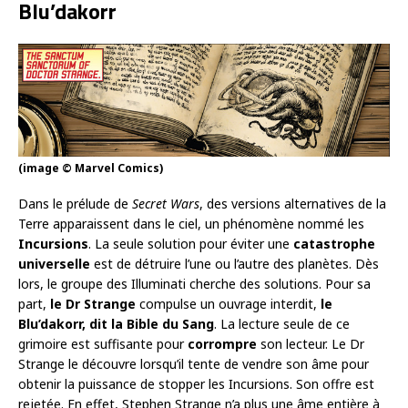
Blu’dakorr
(image © Marvel Comics)
Dans le prélude de
Secret Wars
, des versions alternatives de la
Terre apparaissent dans le ciel, un phénomène nommé les
Incursions
. La seule solution pour éviter une
catastrophe
universelle
est de détruire l’une ou l’autre des planètes. Dès
lors, le groupe des Illuminati cherche des solutions. Pour sa
part,
le Dr Strange
compulse un ouvrage interdit,
le
Blu’dakorr, dit la Bible du Sang
. La lecture seule de ce
grimoire est suffisante pour
corrompre
son lecteur. Le Dr
Strange le découvre lorsqu’il tente de vendre son âme pour
obtenir la puissance de stopper les Incursions. Son offre est
rejetée. En effet, Stephen Strange n’a plus une âme entière à