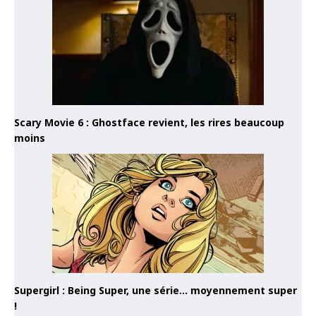
Scary Movie 6 : Ghostface revient, les rires beaucoup
moins
Supergirl : Being Super, une série… moyennement super
!