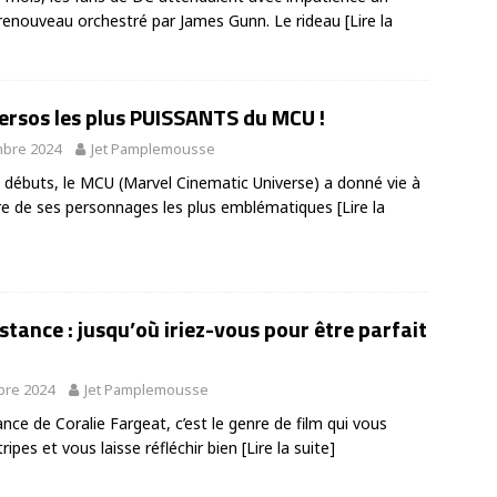
renouveau orchestré par James Gunn. Le rideau
[Lire la
persos les plus PUISSANTS du MCU !
bre 2024
Jet Pamplemousse
 débuts, le MCU (Marvel Cinematic Universe) a donné vie à
e de ses personnages les plus emblématiques
[Lire la
tance : jusqu’où iriez-vous pour être parfait
bre 2024
Jet Pamplemousse
nce de Coralie Fargeat, c’est le genre de film qui vous
ripes et vous laisse réfléchir bien
[Lire la suite]