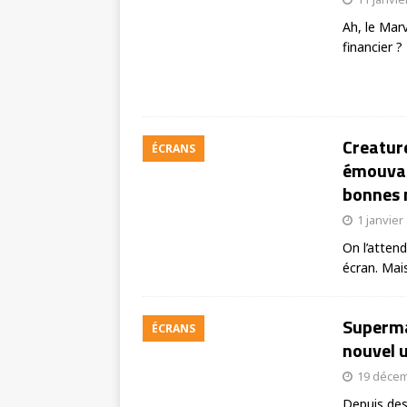
Ah, le Mar
financier ?
Creatur
ÉCRANS
émouvan
bonnes 
1 janvier
On l’attend
écran. Mai
Superman
ÉCRANS
nouvel 
19 décem
Depuis des