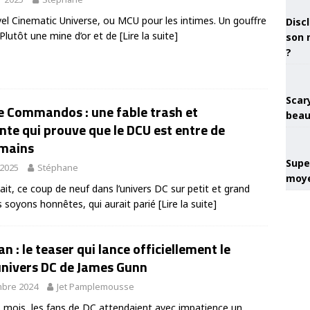
vel Cinematic Universe, ou MCU pour les intimes. Un gouffre
Discl
 Plutôt une mine d’or et de
[Lire la suite]
son 
?
Scary
e Commandos : une fable trash et
beau
te qui prouve que le DCU est entre de
mains
Super
 2025
Stéphane
moye
ait, ce coup de neuf dans l’univers DC sur petit et grand
s soyons honnêtes, qui aurait parié
[Lire la suite]
 : le teaser qui lance officiellement le
univers DC de James Gunn
bre 2024
Jet Pamplemousse
 mois, les fans de DC attendaient avec impatience un