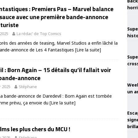
Back
ntastiques : Premiers Pas – Marvel balance
horr
a sauce avec une première bande-annonce
turiste
Supe
 2025
La rédac' de Top Comics
hist
après des années de teasing, Marvel Studios a enfin lâché la
bande-annonce de Les 4 Fantastiques
[Lire la suite]
Supe
cros
l : Born Again – 15 détails qu’il fallait voir
 bande-annonce
Week
r 2025
Stéphane
un a
 La bande-annonce de Daredevil : Born Again est tombée
omme prévu, ça envoie du
[Lire la suite]
Esca
sign
brill
ilms les plus chers du MCU !
r 2025
Stéphane