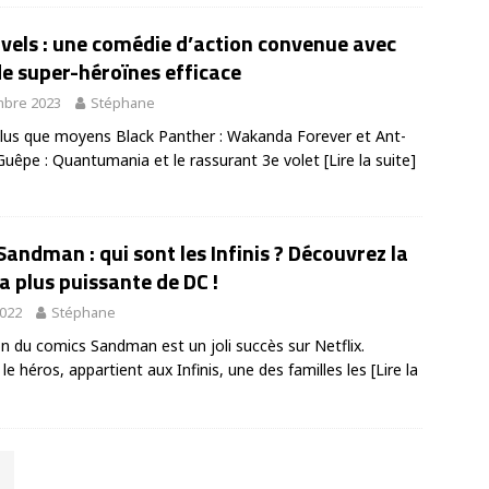
vels : une comédie d’action convenue avec
de super-héroïnes efficace
mbre 2023
Stéphane
plus que moyens Black Panther : Wakanda Forever et Ant-
Guêpe : Quantumania et le rassurant 3e volet
[Lire la suite]
andman : qui sont les Infinis ? Découvrez la
la plus puissante de DC !
2022
Stéphane
on du comics Sandman est un joli succès sur Netflix.
e héros, appartient aux Infinis, une des familles les
[Lire la