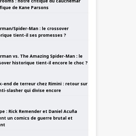
rooms : notre critique du cauchemar
ifique de Kane Parsons
rman/Spider-Man : le crossover
orique tient-il ses promesses ?
rman vs. The Amazing Spider-Man : le
sover historique tient-il encore le choc ?
-end de terreur chez Rimini : retour sur
nti-slasher qui divise encore
pe : Rick Remender et Daniel Acuña
ent un comics de guerre brutal et
ant