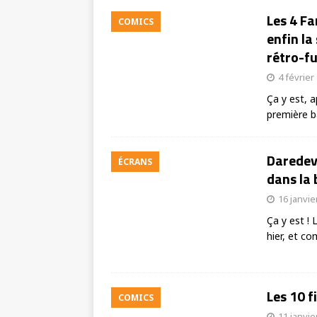
Les 4 Fa
COMICS
enfin l
rétro-fu
4 février
Ça y est, 
première 
Daredevi
ÉCRANS
dans la
16 janvie
Ça y est !
hier, et c
Les 10 f
COMICS
11 janvie