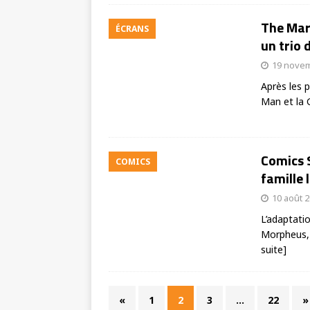
The Mar
ÉCRANS
un trio 
19 nove
Après les 
Man et la 
Comics S
COMICS
famille 
10 août 
L’adaptati
Morpheus, l
suite]
«
1
2
3
…
22
»