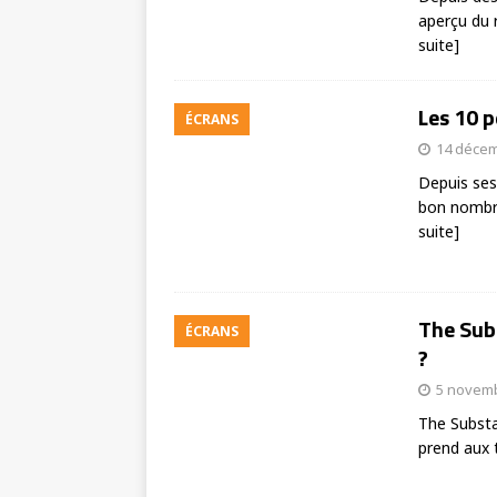
aperçu du 
suite]
Les 10 
ÉCRANS
14 décem
Depuis ses
bon nombr
suite]
The Subs
ÉCRANS
?
5 novem
The Substa
prend aux t