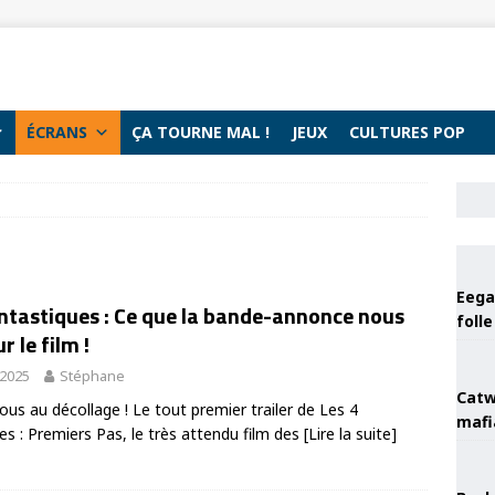
ÉCRANS
ÇA TOURNE MAL !
JEUX
CULTURES POP
Eega 
antastiques : Ce que la bande-annonce nous
foll
r le film !
 2025
Stéphane
Catw
ous au décollage ! Le tout premier trailer de Les 4
mafi
es : Premiers Pas, le très attendu film des
[Lire la suite]