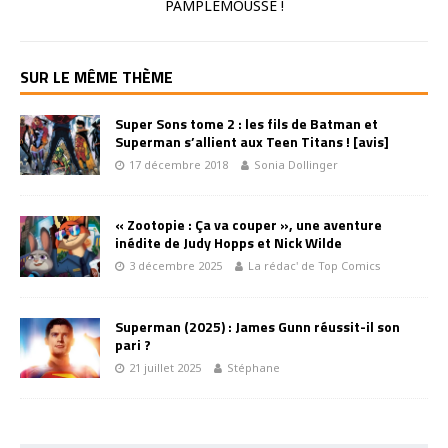
PAMPLEMOUSSE !
SUR LE MÊME THÈME
Super Sons tome 2 : les fils de Batman et
Superman s’allient aux Teen Titans ! [avis]
17 décembre 2018
Sonia Dollinger
« Zootopie : Ça va couper », une aventure
inédite de Judy Hopps et Nick Wilde
3 décembre 2025
La rédac' de Top Comics
Superman (2025) : James Gunn réussit-il son
pari ?
21 juillet 2025
Stéphane