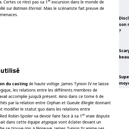
re
a. Certes ce n’est pas sa 1
excursion dans le monde de
llé sur
Batman Eternal
. Mais le scénariste fait preuve de
s menaces.
Discl
son 
?
Scary
beau
utilisé
Super
moye
on du casting
de haute voltige. James Tynion IV ne laisse
ogique, les relations entre les différents membres de
ravail accomplie jusqu’à présent. Ainsi dans ce tome 6 de
és par la relation entre Orphan et Gueule d’Argile donnant
 modifier le statut quo dans les relations entre
re
ed Robin-Spoiler va devoir faire face à sa 1
vraie dispute
ait dans cette équipe atypique vont éclater devant un
che se trouve mis à l’épreuve. James Tynion IV anime ses