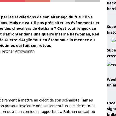
Back
horr
par les révélations de son alter égo du futur il va
ions. Mais ne va-t-il pas précipiter les évènements et
Supe
 des chevaliers de Gotham ? C’est tout l’enjeux ce
hist
it s’affronter dans une guerre interne Batwoman, Red
 de Guerre d’Argile tout en étant sous la menace du
ictimes qui fait son retour.
Supe
 Fletcher Arrowsmith
cros
Week
un a
clairement à mettre au crédit de son scénariste.
James
Esca
çon presque insolente non seulement l’univers de Batman
sign
and on ouvre un comics se rapportant à Batman on sait où
brill