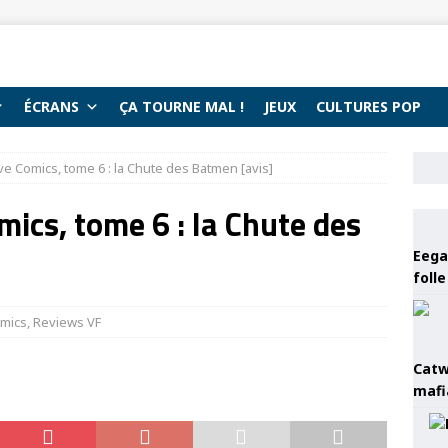
ÉCRANS
ÇA TOURNE MAL !
JEUX
CULTURES POP
e Comics, tome 6 : la Chute des Batmen [avis]
ics, tome 6 : la Chute des
Eega 
foll
mics
,
Reviews VF
Catw
mafi