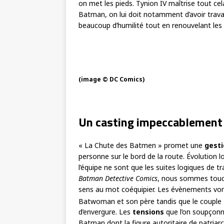
on met les pieds. Tynion IV maîtrise tout cel
Batman, on lui doit notamment d’avoir travai
beaucoup d’humilité tout en renouvelant le
(image © DC Comics)
Un casting impeccablement 
« La Chute des Batmen » promet une
gesti
personne sur le bord de la route. Évolution l
l’équipe ne sont que les suites logiques de t
Batman Detective Comics
, nous sommes touch
sens au mot coéquipier. Les évènements vont
Batwoman et son père tandis que le couple R
d’envergure. Les
tensions
que l’on soupçonn
Batman dont la figure autoritaire de patriar