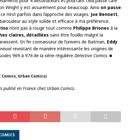
q numéros pour 4 dessinateurs et pourtant cela passe café
Jason Wright y est assurément pour beaucoup. Ainsi
on passe
 ce n’est parfois dans l’approche des visages.
Joe Bennett
,
 baroudeur au style solide et efficace à ma préférence.
rino
n’ont pas à rougir tout comme
Philippe Briones
à la
es claires, détaillées
sans être fouillis malgré la
raissent. En fin connaisseur de l’univers de Batman,
Eddy
annual
revisitant de manière intéressante les origines de
isodes 969 à 974 de la série régulière
Detective Comics
. ■
 Comics, Urban Comics)
s publié en France chez Urban Comics.
COMICS