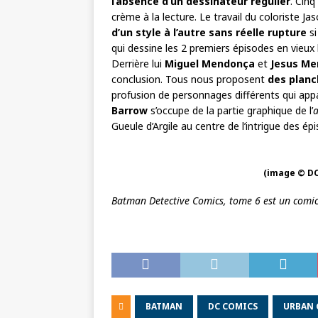
l’absence d’un dessinateur régulier
. Cin
crème à la lecture. Le travail du coloriste 
d’un style à l’autre sans réelle rupture
si
qui dessine les 2 premiers épisodes en vieux
Derrière lui
Miguel Mendonça
et
Jesus Me
conclusion. Tous nous proposent
des planch
profusion de personnages différents qui appa
Barrow
s’occupe de la partie graphique de l’
Gueule d’Argile au centre de l’intrigue des ép
(image © DC
Batman Detective Comics, tome 6 est un comic
BATMAN
DC COMICS
URBAN 