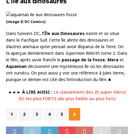
L’Île aux dinosaures
(image © DC Comics)
Dans l’univers DC,
l’Île aux Dinosaures
existe et se situe
dans le Pacifique Sud. Cette île abrite des dinosaures et
d’autres animaux qu’on pensait avoir disparus de la Terre. On
l’a aperçue dernièrement dans
Superman Rebirth
tome 2. Dans
le film, après avoir franchi le
passage de la Fosse
,
Mera
et
Aquaman
découvrent une mystérieuse île où les dinosaures
ont survécu. On peut aussi y voir une référence à Jules Verne,
puisque ce dernier est cité dès l’introduction du film. ■
►►► À LIRE AUSSI :
Le classement des 25 super-héros
DC les plus FORTS (du plus faible au plus fort)
1
2
3
4
5
6