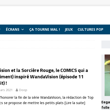
ÉCRANS
ÇA TOURNE MAL !
JEUX
CULTURES POP
ision et la Sorcière Rouge, le COMICS qui a
iment) inspiré WandaVision (épisode 11
t) !
ars 2021
Doop
d’honorer la fin de la série WandaVision, la rédaction de Top
Eega 
s se propose de mettre les petits plats
[Lire la suite]
foll