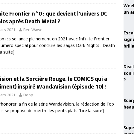
Week
nite Frontier n°0 : que devient l’univers DC
un a
ics après Death Metal ?
ars 2021
Ben Wawe
Esca
mics se lance pleinement en 2021 avec Infinite Frontier
sign
numéro spécial pour conclure les sagas Dark Nights : Death
brill
la suite]
Discl
son 
ision et la Sorcière Rouge, le COMICS qui a
?
iment) inspiré WandaVision (épisode 10) !
ars 2021
Doop
Scary
d’honorer la fin de la série WandaVision, la rédaction de Top
beau
s se propose de mettre les petits plats
[Lire la suite]
Super