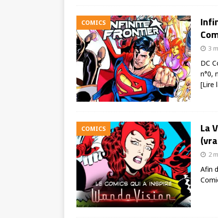
Infi
COMICS
Com
3 m
DC Co
n°0, 
[Lire 
La V
COMICS
(vra
2 m
Afin 
Comic