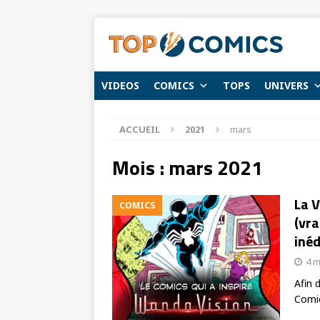
VIDEOS
COMICS
TOPS
UNIVERS
ACCUEIL
2021
mars
Mois :
mars 2021
La V
COMICS
(vra
inédi
4 m
Afin 
Comic