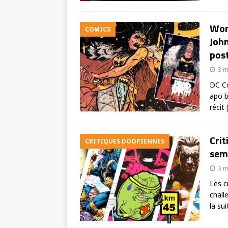
Won
COMICS
Joh
pos
3 m
DC C
apo b
récit
Crit
CRITIQUES DOOPIENNES
sema
3 m
Les c
chall
la sui