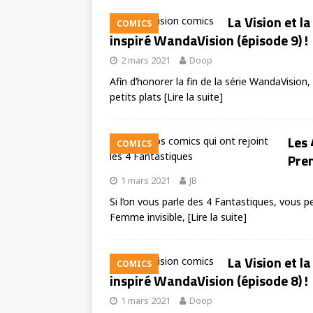
La Vision et l
COMICS
inspiré WandaVision (épisode 9) !
2 mars 2021
Doop
Afin d’honorer la fin de la série WandaVisio
petits plats
[Lire la suite]
Les 
COMICS
Prem
1 mars 2021
JB
Si l’on vous parle des 4 Fantastiques, vous p
Femme invisible,
[Lire la suite]
La Vision et l
COMICS
inspiré WandaVision (épisode 8) !
1 mars 2021
Doop