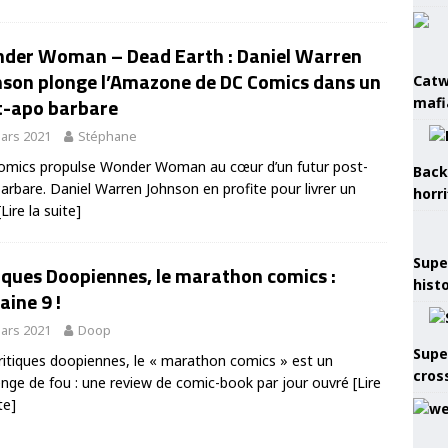
der Woman – Dead Earth : Daniel Warren
nson plonge l’Amazone de DC Comics dans un
Catw
t-apo barbare
mafi
ars 2021
Stéphane
omics propulse Wonder Woman au cœur d’un futur post-
Back
arbare. Daniel Warren Johnson en profite pour livrer un
horr
[Lire la suite]
Supe
iques Doopiennes, le marathon comics :
hist
ine 9 !
ars 2021
Doop
Supe
ritiques doopiennes, le « marathon comics » est un
cros
enge de fou : une review de comic-book par jour ouvré
[Lire
te]