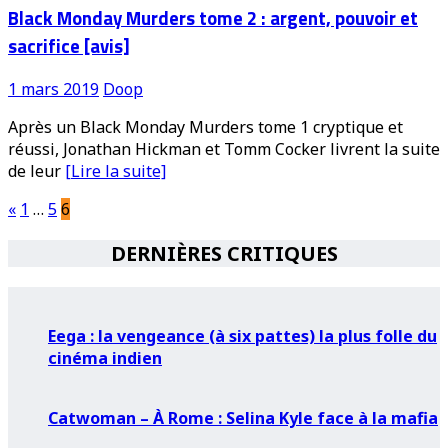
Black Monday Murders tome 2 : argent, pouvoir et
sacrifice [avis]
1 mars 2019
Doop
Après un Black Monday Murders tome 1 cryptique et
réussi, Jonathan Hickman et Tomm Cocker livrent la suite
de leur
[Lire la suite]
Pagination
«
1
…
5
6
des
DERNIÈRES CRITIQUES
publications
Eega : la vengeance (à six pattes) la plus folle du
cinéma indien
Catwoman – À Rome : Selina Kyle face à la mafia