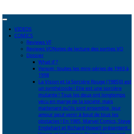
VIDEOS
COMICS
Reviews VF
Reviews VO
Notes de lecture des sorties VO
Dossier
What if ?
Venom : toutes les mini-séries de 1993 à
1998
La Vision et la Sorcière Rouge (1985)
Il est
un synthézoïde ! Elle est une sorcière
mutante ! Tous les deux ont longtemps
vécu en marge de la société, mais
maitenant qu’ils sont ensemble, leur
amour peut venir à bout de tous les
obstacles ! En 1985, Marvel Comics, Steve
Englehart et Richard Howell présentent…