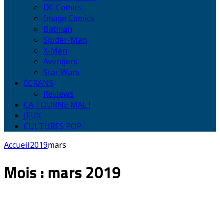
DC Comics
Image Comics
Batman
Spider-Man
X-Men
Avengers
Star Wars
ÉCRANS
Reviews
ÇA TOURNE MAL !
JEUX
CULTURES POP
Accueil
2019
mars
Mois :
mars 2019