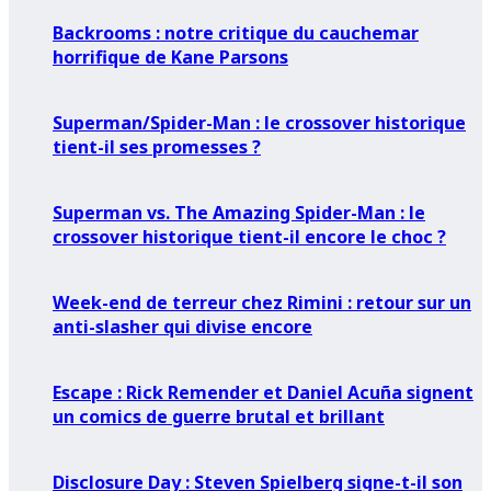
Backrooms : notre critique du cauchemar
horrifique de Kane Parsons
Superman/Spider-Man : le crossover historique
tient-il ses promesses ?
Superman vs. The Amazing Spider-Man : le
crossover historique tient-il encore le choc ?
Week-end de terreur chez Rimini : retour sur un
anti-slasher qui divise encore
Escape : Rick Remender et Daniel Acuña signent
un comics de guerre brutal et brillant
Disclosure Day : Steven Spielberg signe-t-il son