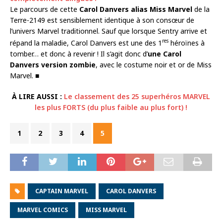
Le parcours de cette
Carol Danvers alias Miss Marvel
de la
Terre-2149 est sensiblement identique à son consœur de
l’univers Marvel traditionnel. Sauf que lorsque Sentry arrive et
res
répand la maladie, Carol Danvers est une des 1
héroïnes à
tomber… et donc à revenir ! Il s’agit donc d’
une Carol
Danvers version zombie
, avec le costume noir et or de Miss
Marvel. ■
À LIRE AUSSI :
Le classement des 25 superhéros MARVEL
les plus FORTS (du plus faible au plus fort) !
1
2
3
4
5
CAPTAIN MARVEL
CAROL DANVERS
MARVEL COMICS
MISS MARVEL