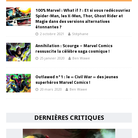
100% Marvel : What if ? : Et si vous redécouvriez
Spider-Man, les X-Men, Thor, Ghost Rider et
Magie dans des versions alternatives
étonnantes ?
2 octobre 2021
Stéphane
Annihilation : Scourge – Marvel Comics
ressuscite la célèbre saga cosmique !
25 janvier 2020
Ben Wawe
Outlawed n°1 : le « Civil War » des jeunes
superhéros Marvel Comics !
20 mars 2020
Ben Wawe
DERNIÈRES CRITIQUES