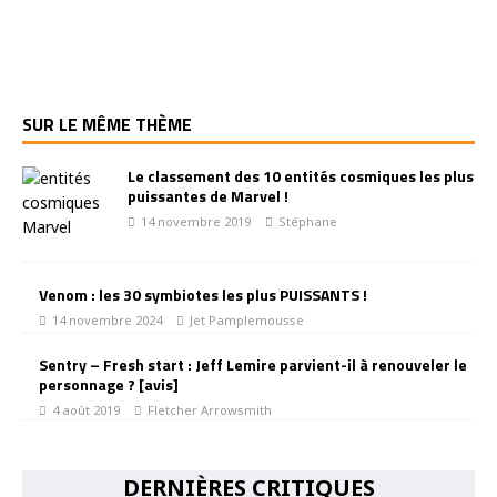
SUR LE MÊME THÈME
Le classement des 10 entités cosmiques les plus
puissantes de Marvel !
14 novembre 2019
Stéphane
Venom : les 30 symbiotes les plus PUISSANTS !
14 novembre 2024
Jet Pamplemousse
Sentry – Fresh start : Jeff Lemire parvient-il à renouveler le
personnage ? [avis]
4 août 2019
Fletcher Arrowsmith
DERNIÈRES CRITIQUES