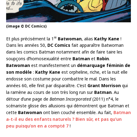
(image © DC Comics)
re
Et plus précisément la 1
Batwoman
, alias
Kathy Kane
!
Dans les années 50,
DC Comics
fait apparaître Batwoman
dans les comics Batman notamment afin de faire taire les
soupçons d’homosexualité entre
Batman
et
Robin
.
Batwoman
est manifestement un
démarquage féminin de
son modèle
:
Kathy Kane
est orpheline, riche, et la nuit elle
endosse son costume pour combattre le mal. Dans les
années 60, elle finit par disparaître. C’est
Grant Morrison
qui
la ramène au cours de son très long run sur
Batman
. Au
détour d’une page de
Batman Incorporated
(2011) n°4, le
scénariste glisse des allusions qui démontrent que Batman et
cette
Batwoman
ont bien couché ensemble. Au fait,
Batman
a-t-il eu des enfants naturels ? Bien sûr, et pas qu’un
peu puisqu’on en a compté 7
!