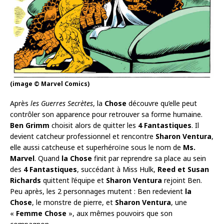
(image © Marvel Comics)
Après
les Guerres Secrètes
, la
Chose
découvre qu’elle peut
contrôler son apparence pour retrouver sa forme humaine.
Ben Grimm
choisit alors de quitter les
4 Fantastiques
. Il
devient catcheur professionnel et rencontre
Sharon Ventura
,
elle aussi catcheuse et superhéroïne sous le nom de
Ms.
Marvel
. Quand
la Chose
finit par reprendre sa place au sein
des
4 Fantastiques
, succédant à Miss Hulk,
Reed et Susan
Richards
quittent l’équipe et
Sharon Ventura
rejoint Ben.
Peu après, les 2 personnages mutent : Ben redevient
la
Chose
, le monstre de pierre, et
Sharon Ventura
, une
«
Femme Chose
», aux mêmes pouvoirs que son