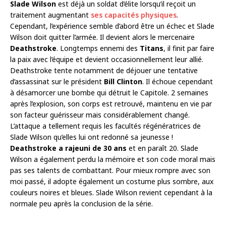
Slade Wilson
est déjà un soldat d’élite lorsqu’il reçoit un
traitement augmentant
ses capacités physiques
.
Cependant, l’expérience semble d’abord être un échec et Slade
Wilson doit quitter l’armée. Il devient alors le mercenaire
Deathstroke
. Longtemps ennemi des
Titans
, il finit par faire
la paix avec l’équipe et devient occasionnellement leur allié.
Deathstroke tente notamment de déjouer une tentative
d’assassinat sur le président
Bill Clinton
. Il échoue cependant
à désamorcer une bombe qui détruit le Capitole. 2 semaines
après l’explosion, son corps est retrouvé, maintenu en vie par
son facteur guérisseur mais considérablement changé.
L’attaque a tellement requis les facultés régénératrices de
Slade Wilson qu’elles lui ont redonné sa jeunesse !
Deathstroke a rajeuni de 30 ans
et en paraît 20. Slade
Wilson a également perdu la mémoire et son code moral mais
pas ses talents de combattant. Pour mieux rompre avec son
moi passé, il adopte également un costume plus sombre, aux
couleurs noires et bleues. Slade Wilson revient cependant à la
normale peu après la conclusion de la série.