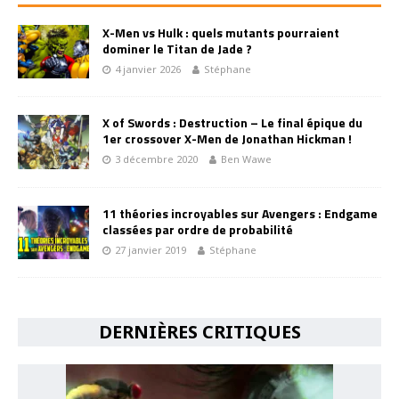
X-Men vs Hulk : quels mutants pourraient
dominer le Titan de Jade ?
4 janvier 2026
Stéphane
X of Swords : Destruction – Le final épique du
1er crossover X-Men de Jonathan Hickman !
3 décembre 2020
Ben Wawe
11 théories incroyables sur Avengers : Endgame
classées par ordre de probabilité
27 janvier 2019
Stéphane
DERNIÈRES CRITIQUES