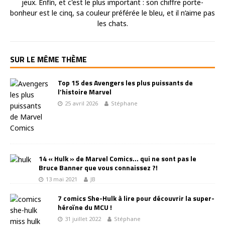
jeux. Enfin, et c'est le plus important : son chiffre porte-
bonheur est le cinq, sa couleur préférée le bleu, et il n’aime pas
les chats.
SUR LE MÊME THÈME
Top 15 des Avengers les plus puissants de
l’histoire Marvel
25 avril 2026
Stéphane
14 « Hulk » de Marvel Comics… qui ne sont pas le
Bruce Banner que vous connaissez ?!
13 mai 2021
JB
7 comics She-Hulk à lire pour découvrir la super-
héroïne du MCU !
31 juillet 2022
Stéphane