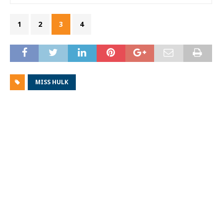
1
2
3
4
MISS HULK