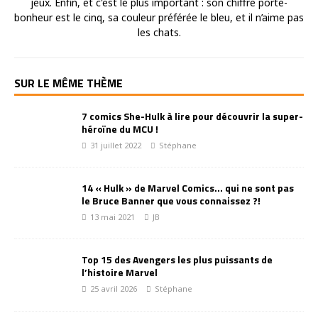
jeux. Enfin, et c'est le plus important : son chiffre porte-
bonheur est le cinq, sa couleur préférée le bleu, et il n’aime pas
les chats.
SUR LE MÊME THÈME
7 comics She-Hulk à lire pour découvrir la super-
héroïne du MCU !
31 juillet 2022
Stéphane
14 « Hulk » de Marvel Comics… qui ne sont pas
le Bruce Banner que vous connaissez ?!
13 mai 2021
JB
Top 15 des Avengers les plus puissants de
l’histoire Marvel
25 avril 2026
Stéphane