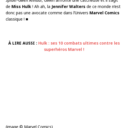
Spider-Gwen Annual
, Gwen affronte une catcheuse et il s’agit
de
Miss Hulk
! Ah ah, la
Jennifer Walters
de ce monde n’est
donc pas une avocate comme dans l’Univers
Marvel Comics
classique ! ■
À LIRE AUSSI :
Hulk : ses 10 combats ultimes contre les
superhéros Marvel !
(image © Marvel Comics)