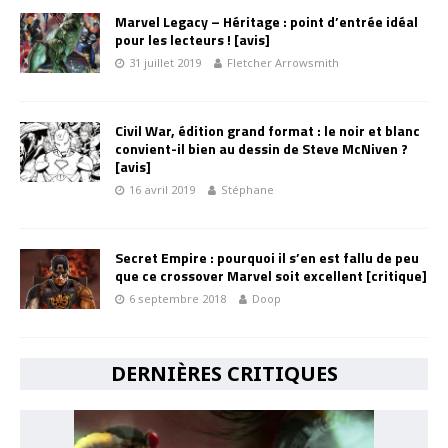
Marvel Legacy – Héritage : point d’entrée idéal
pour les lecteurs ! [avis]
31 juillet 2019
Fletcher Arrowsmith
Civil War, édition grand format : le noir et blanc
convient-il bien au dessin de Steve McNiven ?
[avis]
16 avril 2019
Stéphane
Secret Empire : pourquoi il s’en est fallu de peu
que ce crossover Marvel soit excellent [critique]
6 septembre 2018
Doop
DERNIÈRES CRITIQUES