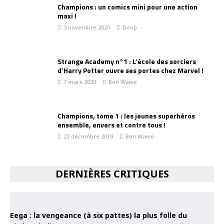
Champions : un comics mini pour une action
maxi !
3 novembre 2020
Doop
Strange Academy n°1 : L’école des sorciers
d’Harry Potter ouvre ses portes chez Marvel !
7 mars 2020
Ben Wawe
Champions, tome 1 : les jeunes superhéros
ensemble, envers et contre tous !
22 décembre 2019
Ben Wawe
DERNIÈRES CRITIQUES
Eega : la vengeance (à six pattes) la plus folle du