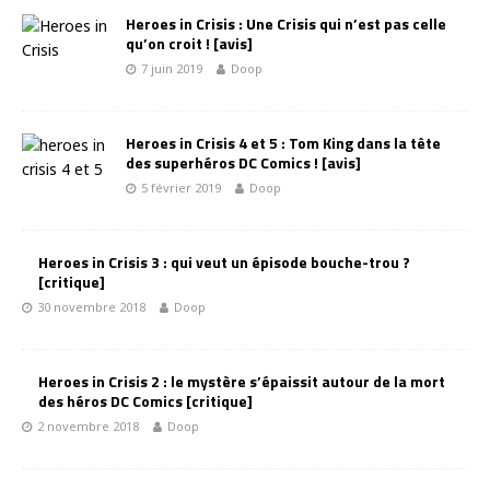
Heroes in Crisis : Une Crisis qui n’est pas celle
qu’on croit ! [avis]
7 juin 2019
Doop
Heroes in Crisis 4 et 5 : Tom King dans la tête
des superhéros DC Comics ! [avis]
5 février 2019
Doop
Heroes in Crisis 3 : qui veut un épisode bouche-trou ?
[critique]
30 novembre 2018
Doop
Heroes in Crisis 2 : le mystère s’épaissit autour de la mort
des héros DC Comics [critique]
2 novembre 2018
Doop