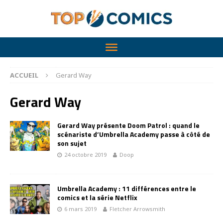
ACCUEIL
Gerard Way
Gerard Way
Gerard Way présente Doom Patrol : quand le
scénariste d’Umbrella Academy passe à côté de
son sujet
24 octobre 2019
Doop
Umbrella Academy : 11 différences entre le
comics et la série Netflix
6 mars 2019
Fletcher Arrowsmith