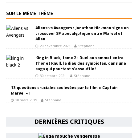
SUR LE MÊME THÈME
Aliens vs Avengers : Jonathan Hickman signe un
crossover SF apocalyptique entre Marvel et
Alien
20 novembre 2025
Stéphane
King in Black, tome 2 : Duel au sommet entre
Thor et Knull, le dieu des symbiotes, dans une
saga qui pourtant s’essouffle !
30 octobre 2021
Stéphane
13 questions cruciales soulevées par le film « Captain
Marvel » !
20 mars 2019
Stéphane
DERNIÈRES CRITIQUES