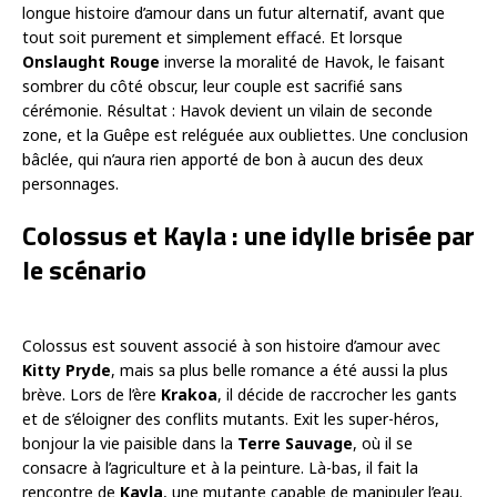
longue histoire d’amour dans un futur alternatif, avant que
tout soit purement et simplement effacé. Et lorsque
Onslaught
Rouge
inverse la moralité de Havok, le faisant
sombrer du côté obscur, leur couple est sacrifié sans
cérémonie. Résultat : Havok devient un vilain de seconde
zone, et la Guêpe est reléguée aux oubliettes. Une conclusion
bâclée, qui n’aura rien apporté de bon à aucun des deux
personnages.
Colossus et Kayla : une idylle brisée par
le scénario
Colossus est souvent associé à son histoire d’amour avec
Kitty Pryde
, mais sa plus belle romance a été aussi la plus
brève. Lors de l’ère
Krakoa
, il décide de raccrocher les gants
et de s’éloigner des conflits mutants. Exit les super-héros,
bonjour la vie paisible dans la
Terre Sauvage
, où il se
consacre à l’agriculture et à la peinture. Là-bas, il fait la
rencontre de
Kayla
, une mutante capable de manipuler l’eau.