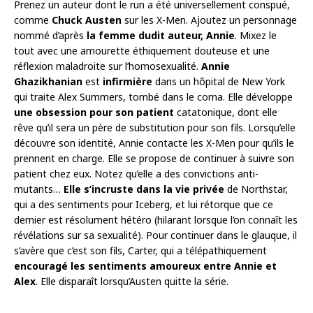
Prenez un auteur dont le run a été universellement conspué,
comme
Chuck Austen
sur les X-Men. Ajoutez un personnage
nommé d’après
la femme dudit auteur, Annie
. Mixez le
tout avec une amourette éthiquement douteuse et une
réflexion maladroite sur l’homosexualité.
Annie
Ghazikhanian
est
infirmière
dans un hôpital de New York
qui traite Alex Summers, tombé dans le coma. Elle développe
une obsession pour son patient
catatonique, dont elle
rêve qu’il sera un père de substitution pour son fils. Lorsqu’elle
découvre son identité, Annie contacte les X-Men pour qu’ils le
prennent en charge. Elle se propose de continuer à suivre son
patient chez eux. Notez qu’elle a des convictions anti-
mutants…
Elle s’incruste dans la vie privée
de Northstar,
qui a des sentiments pour Iceberg, et lui rétorque que ce
dernier est résolument hétéro (hilarant lorsque l’on connaît les
révélations sur sa sexualité). Pour continuer dans le glauque, il
s’avère que c’est son fils, Carter, qui a télépathiquement
encouragé les sentiments amoureux entre Annie et
Alex
. Elle disparaît lorsqu’Austen quitte la série.