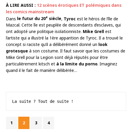
À LIRE AUSSI :
12 scènes érotiques ET polémiques dans
les comics mainstream
e
Dans
le futur du 20
siècle
,
Tyroc
est le héros de l’île de
Mazcal. Cette île est peuplée de descendants d’esclaves, qui
ont adopté une politique isolationniste.
Mike Grell
est
l’artiste qui a illustré la 1ère apparition de Tyroc. Il a trouvé le
concept si raciste qu’il a délibérément donné un
look
grotesque
à son costume. Il faut savoir que les costumes de
Mike Grell pour la Legion sont déjà réputés pour être
particulièrement kitsch et
à la limite du porno
. Imaginez
quand il le fait de manière délibérée…
La suite ? Tout de suite !
1
2
3
4