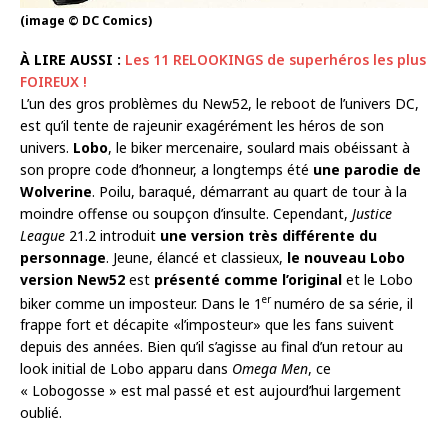
(image © DC Comics)
À LIRE AUSSI :
Les 11 RELOOKINGS de superhéros les plus
FOIREUX !
L’un des gros problèmes du New52, le reboot de l’univers DC,
est qu’il tente de rajeunir exagérément les héros de son
univers.
Lobo
, le biker mercenaire, soulard mais obéissant à
son propre code d’honneur, a longtemps été
une parodie de
Wolverine
. Poilu, baraqué, démarrant au quart de tour à la
moindre offense ou soupçon d’insulte. Cependant,
Justice
League
21.2 introduit
une version très différente du
personnage
. Jeune, élancé et classieux,
le nouveau Lobo
version New52
est
présenté comme l’original
et le Lobo
er
biker comme un imposteur. Dans le 1
numéro de sa série, il
frappe fort et décapite «l’imposteur» que les fans suivent
depuis des années. Bien qu’il s’agisse au final d’un retour au
look initial de Lobo apparu dans
Omega Men
, ce
« Lobogosse » est mal passé et est aujourd’hui largement
oublié.