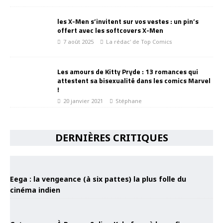
les X-Men s’invitent sur vos vestes : un pin’s
offert avec les softcovers X-Men
7 août 2025
La rédac' de Top Comics
Les amours de Kitty Pryde : 13 romances qui
attestent sa bisexualité dans les comics Marvel
!
20 janvier 2021
Stéphane
DERNIÈRES CRITIQUES
Eega : la vengeance (à six pattes) la plus folle du
cinéma indien