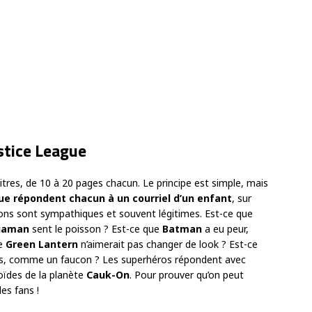
ustice League
tres, de 10 à 20 pages chacun. Le principe est simple, mais
ue répondent chacun à un courriel d’un enfant
, sur
ions sont sympathiques et souvent légitimes. Est-ce que
uaman
sent le poisson ? Est-ce que
Batman
a eu peur,
ue
Green
Lantern
n’aimerait pas changer de look ? Est-ce
, comme un faucon ? Les superhéros répondent avec
toïdes de la planète
Cauk-On
. Pour prouver qu’on peut
es fans !