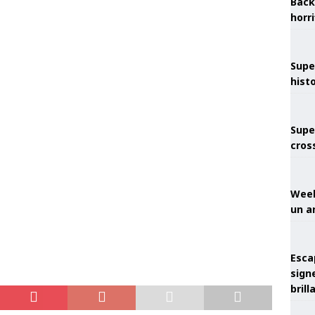
Back
horr
Supe
hist
Supe
cros
Week
un a
Esca
sign
brill