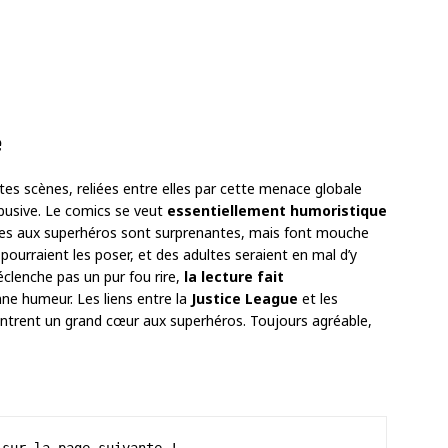
e
es scènes, reliées entre elles par cette menace globale
abusive. Le comics se veut
essentiellement humoristique
sées aux superhéros sont surprenantes, mais font mouche
 pourraient les poser, et des adultes seraient en mal d’y
clenche pas un pur fou rire,
la lecture fait
e humeur. Les liens entre la
Justice League
et les
ontrent un grand cœur aux superhéros. Toujours agréable,