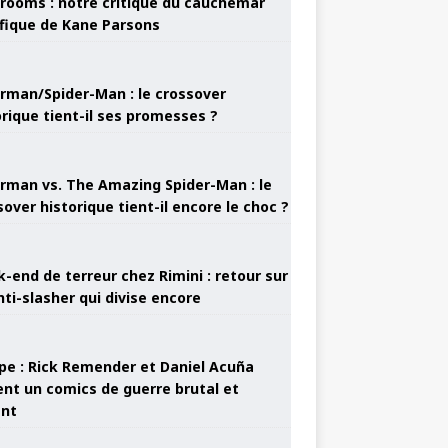
rooms : notre critique du cauchemar
ifique de Kane Parsons
rman/Spider-Man : le crossover
orique tient-il ses promesses ?
rman vs. The Amazing Spider-Man : le
sover historique tient-il encore le choc ?
-end de terreur chez Rimini : retour sur
nti-slasher qui divise encore
pe : Rick Remender et Daniel Acuña
ent un comics de guerre brutal et
ant