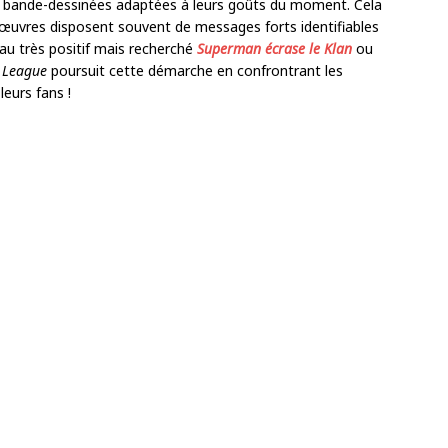
es bande-dessinées adaptées à leurs goûts du moment. Cela
s œuvres disposent souvent de messages forts identifiables
 au très positif mais recherché
Superman écrase le Klan
ou
e League
poursuit cette démarche en confrontrant les
eurs fans !