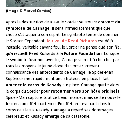
(image © Marvel Comics)
Après la destruction de Klaw, le Sorcier se trouve
couvert du
symbiote de Carnage
. Il sent immédiatement quelque
chose s’attaquer à son esprit. Le symbiote tente de dominer
le Sorcier. Cependant,
le rival de Reed Richards
est déjà
instable. Véritable savant fou, le Sorcier ne pense qu’à son fils,
qu’a recueilli Reed Richards à la
Future Foundation
. Lorsque
le symbiote fusionne avec lui, Carnage se met à chercher par
tous les moyens le jeune clone du Sorcier. Prenant
connaissance des antécédents de Carnage, le Spider-Man
Supérieur met rapidement une stratégie en place. Il fait
amener le corps de Kasady
sur place. Carnage quitte alors
le corps du Sorcier pour
retourner vers son hôte originel
!
Spider-Man capture tout ce beau monde, mais cette nouvelle
fusion a un effet inattendu. En effet, en revenant dans le
corps de Cletus Kasady, Carnage a réparé ses dommages
cérébraux et Kasady émerge de sa catatonie.