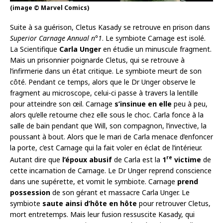
(image © Marvel Comics)
Suite à sa guérison, Cletus Kasady se retrouve en prison dans
Superior Carnage Annual n°1
. Le symbiote Carnage est isolé.
La Scientifique
Carla Unger
en étudie un minuscule fragment.
Mais un prisonnier poignarde Cletus, qui se retrouve à
l’infirmerie dans un état critique. Le symbiote meurt de son
côté. Pendant ce temps, alors que le Dr Unger observe le
fragment au microscope, celui-ci passe à travers la lentille
pour atteindre son œil. Carnage
s’insinue en elle
peu à peu,
alors qu’elle retourne chez elle sous le choc. Carla fonce à la
salle de bain pendant que Will, son compagnon, l’invective, la
poussant à bout. Alors que le mari de Carla menace d’enfoncer
la porte, c’est Carnage qui la fait voler en éclat de l’intérieur.
re
Autant dire que
l’époux abusif
de Carla est la
1
victime
de
cette incarnation de Carnage. Le Dr Unger reprend conscience
dans une supérette, et vomit le symbiote. Carnage
prend
possession
de son gérant et massacre Carla Unger. Le
symbiote
saute ainsi d’hôte en hôte
pour retrouver Cletus,
mort entretemps. Mais leur fusion ressuscite Kasady, qui