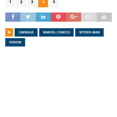
1
2
3
4
5
CARNAGE
MARVEL COMICS
SPIDER-MAN
VENOM