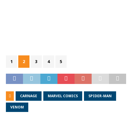
1
2
3
4
5
CARNAGE
MARVEL COMICS
SPIDER-MAN
VENOM