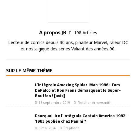
A propos JB
198 Articles
Lecteur de comics depuis 30 ans, pinailleur Marvel, râleur DC
et nostalgique des séries Valiant des années 90.
SUR LE MÊME THÈME
L’intégrale Amazing Spider-Man 1986 : Tom
DeFalco et Ron Frenz démasquent le Super-
Bouffon ! [avis]
13 septembre 2019
Fletcher Arrowsmith
Pourquoi lire l’intégrale Captain America 1982-
1983 publiée chez Panini ?
5 mai 2026
Stéphane