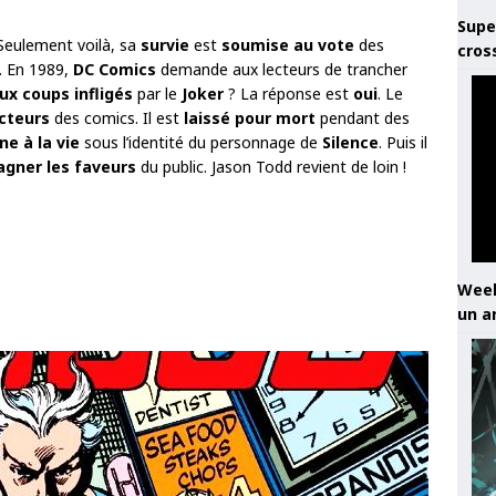
Supe
eulement voilà, sa
survie
est
soumise au vote
des
cros
. En 1989,
DC Comics
demande aux lecteurs de trancher
ux coups infligés
par le
Joker
? La réponse est
oui
. Le
ecteurs
des comics. Il est
laissé pour mort
pendant des
e à la vie
sous l’identité du personnage de
Silence
. Puis il
agner les faveurs
du public. Jason Todd revient de loin !
Week
un a