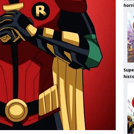
horr
Supe
hist