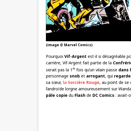
(image © Marvel Comics)
Pourquoi
Vif-Argent
est-il si désagréable p
carrière, Vif-Argent fait partie de la
Confrér
re
serait pas la 1
fois qu’un vilain passe
dans 
personnage
snob
et
arrogant
, qui
regarde
sa sœur,
la
Sorcière Rouge
, au point de s
l’androïde lorgne amoureusement sur Wanda. 
pâle copie
du
Flash
de
DC Comics
: avait-