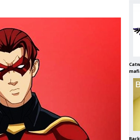
Catw
mafi
Back