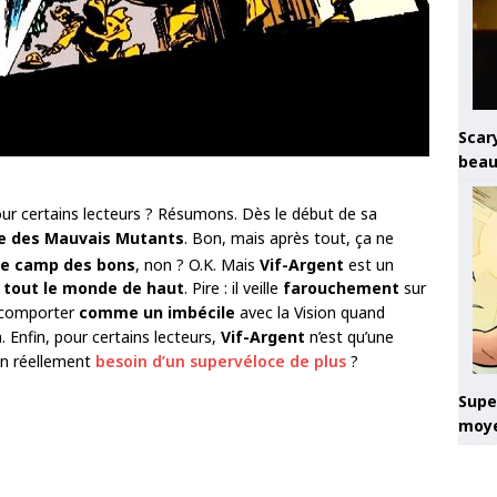
Scary
beau
our certains lecteurs ? Résumons. Dès le début de sa
ie des Mauvais Mutants
. Bon, mais après tout, ça ne
le camp des bons
, non ? O.K. Mais
Vif-Argent
est un
 tout le monde de haut
. Pire : il veille
farouchement
sur
e comporter
comme un imbécile
avec la Vision quand
Enfin, pour certains lecteurs,
Vif-Argent
n’est qu’une
on réellement
besoin d’un supervéloce de plus
?
Super
moye