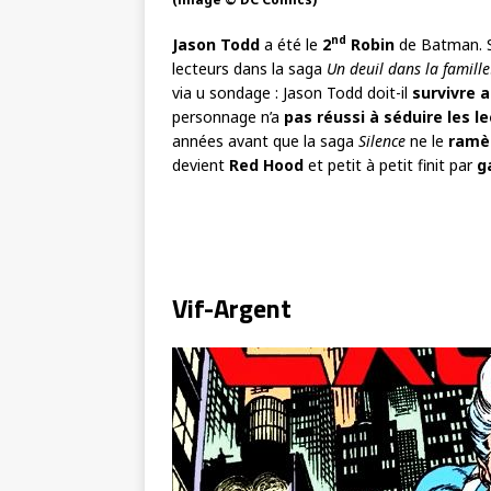
nd
Jason Todd
a été le
2
Robin
de Batman. S
lecteurs dans la saga
Un deuil dans la famille
via u sondage : Jason Todd doit-il
survivre a
personnage n’a
pas réussi à séduire les l
années avant que la saga
Silence
ne le
ramèn
devient
Red Hood
et petit à petit finit par
g
Vif-Argent