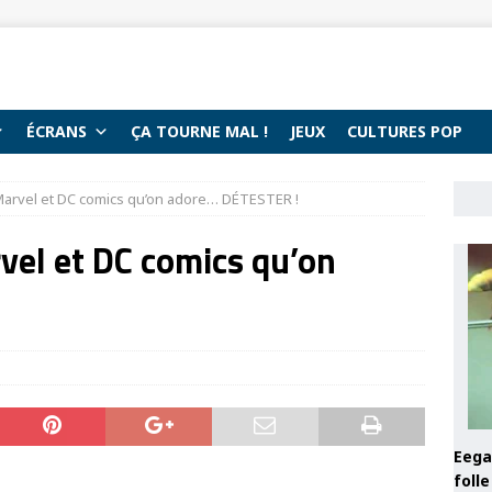
ÉCRANS
ÇA TOURNE MAL !
JEUX
CULTURES POP
rvel et DC comics qu’on adore… DÉTESTER !
l et DC comics qu’on
Eega 
foll