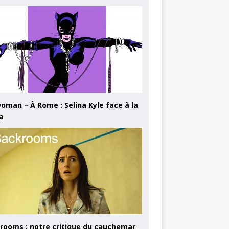
oman – À Rome : Selina Kyle face à la
a
rooms : notre critique du cauchemar