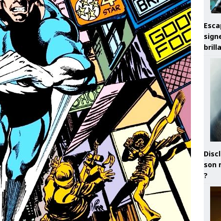
Esca
sign
brill
Discl
son 
?