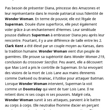
Pas besoin de présenter Diana, princesse des Amazones et
leur représentante dans le monde patriarcal sous l’identité de
Wonder Woman
. En terme de pouvoir, elle est l’égale de
Superman.
Douée d’une superforce, elle peut également
voler grâce à un enchantement d’Hermes. Leur similitude
pousse d’ailleurs
Superman
à embrasser Diana peu après leur
rencontre. Pourtant, il y a une différence de taille entre les 2.
Clark Kent
a été élevé par un couple moyen au Kansas, dans
la tradition humaine.
Wonder Woman
vient d’un peuple de
guerrières. Elle prouve sa supériorité dans
Wonder Woman 219
,
conclusion du crossover
Sacrifice
. Peu avant, elle a découvert
que Max Lord a pris le contrôle de Superman. En lui envoyant
des visions de la mort de Lois Lane aux mains d’ennemis
comme Darkseid ou Brainiac, il l’utilise pour attaquer Batman.
Lorsque
Wonder Woman
intervient, Superman la voit
comme un
Doomsday
qui vient de tuer Lois Lane. Il ne
retient donc ni ses coups ni ses pouvoirs. Malgré cela,
Wonder Woman
survit à ses attaques, parvient à le battre
au corps à corps. Elle neutralise l’homme d’acier en perçant