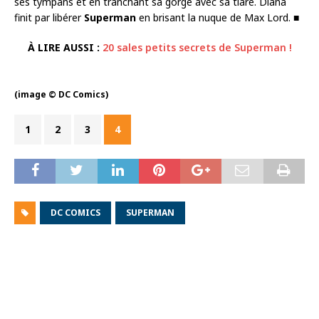
ses tympans et en tranchant sa gorge avec sa tiare. Diana
finit par libérer
Superman
en brisant la nuque de Max Lord. ■
À LIRE AUSSI :
20 sales petits secrets de Superman !
(image © DC Comics)
1
2
3
4
DC COMICS
SUPERMAN