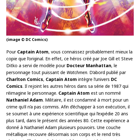
(image © DC Comics)
Pour
Captain Atom
, vous connaissez probablement mieux la
copie que l’original. En effet, ce héros créé par Joe Gill et Steve
Ditko a servi de modèle pour
Docteur Manhattan
, le
personnage tout puissant de
Watchmen
. D’abord publié par
Charlton Comics
,
Captain Atom
intègre l’univers
DC
Comics
. Il rejoint les autres héros dans sa série de 1987 qui
réimagine le personnage.
Captain Atom
est un nommé
Nathaniel Adam
. Militaire, il est condamné à mort pour un
crime qu’il n’a pas commis. Afin d’échapper à son exécution, il
se soumet à une expérience scientifique qui l’expédie 20 ans
plus tard, dans le présent des années 80. Cette expérience a
donné à Nathaniel Adam plusieurs pouvoirs. Une couche
métallique recouvre désormais son corps et le rend très