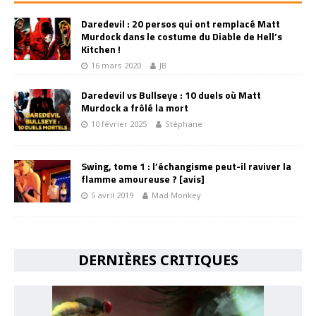
Daredevil : 20 persos qui ont remplacé Matt
Murdock dans le costume du Diable de Hell’s
Kitchen !
16 mars 2020
JB
Daredevil vs Bullseye : 10 duels où Matt
Murdock a frôlé la mort
10 février 2025
Stéphane
Swing, tome 1 : l’échangisme peut-il raviver la
flamme amoureuse ? [avis]
5 avril 2019
Mad Monkey
DERNIÈRES CRITIQUES