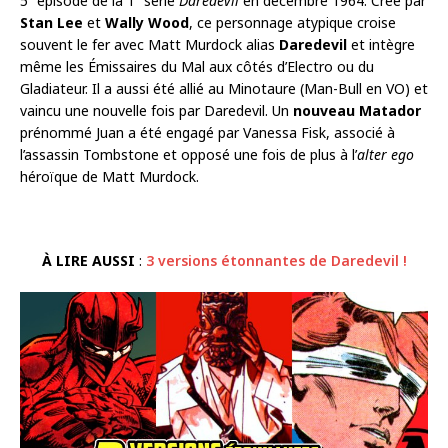
5
épisode de la 1
série
Daredevil
en décembre 1964. Créé par
Stan Lee
et
Wally Wood
, ce personnage atypique croise
souvent le fer avec Matt Murdock alias
Daredevil
et intègre
même les Émissaires du Mal aux côtés d’Electro ou du
Gladiateur. Il a aussi été allié au Minotaure (Man-Bull en VO) et
vaincu une nouvelle fois par Daredevil. Un
nouveau Matador
prénommé Juan a été engagé par Vanessa Fisk, associé à
l’assassin Tombstone et opposé une fois de plus à l’
alter ego
héroïque de Matt Murdock.
À LIRE AUSSI
:
3 versions étonnantes de Daredevil !