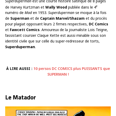
Superduperman
est une courte histoire satirique de 8 pages
e
de Harvey Kurtzman et
Wally Wood
publiée dans le 4
numéro de
Mad
en 1953.
Superduperman
se moque à la fois
de
Superman
et de
Captain Marvel/Shazam
et du procès
pour plagiat opposant leurs 2 firmes respectives,
DC Comics
et
Fawcett Comics
. Amoureux de la journaliste Lois Teigne,
l’assistant coursier Claque Kette est aussi minable sous son
identité civile que sur celle du super-redresseur de torts,
Superduperman
.
À LIRE AUSSI :
10 persos DC COMICS plus PUISSANTS que
SUPERMAN !
Le Matador