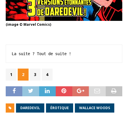
(image © Marvel Comics)
La suite ? Tout de suite !
1
2
3
4
DAREDEVIL
ÉROTIQUE
WALLACE WOODS