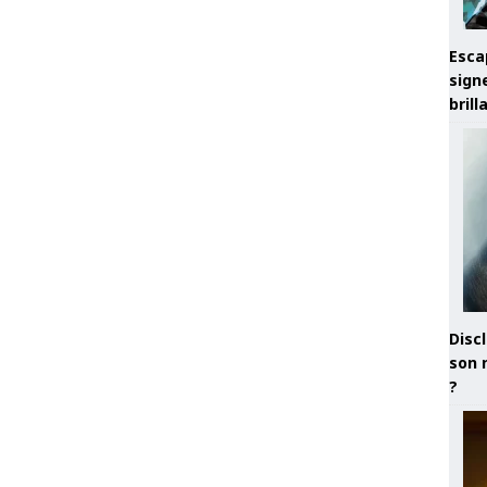
Esca
sign
brill
Discl
son 
?