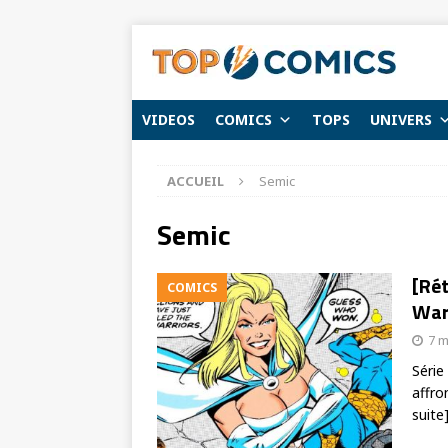
VIDEOS
COMICS
TOPS
UNIVERS
ACCUEIL
Semic
Semic
[Ré
COMICS
Warr
7 m
Série
affro
suite