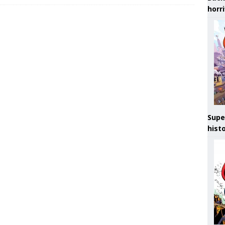
horr
Supe
hist