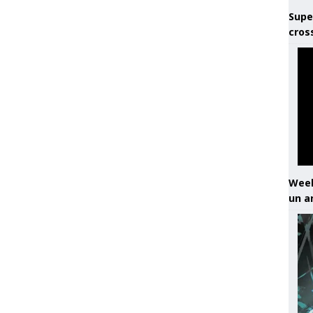
Supe
cros
Week
un a