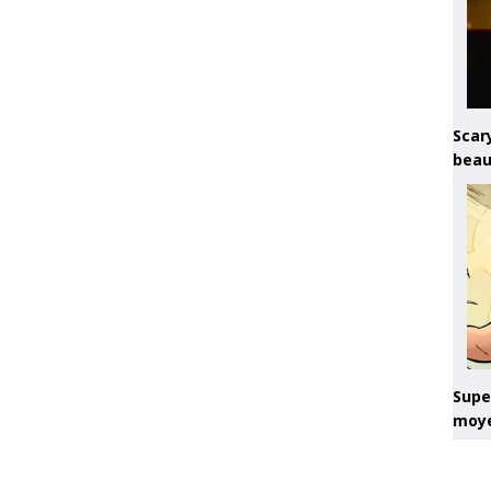
Scary
beau
Super
moye