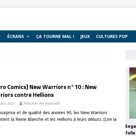
ÉCRANS
ÇA TOURNE MAL !
JEUX
CULTURES POP
tro Comics] New Warriors n°10 : New
iors contre Hellions
ars 2021
Fletcher Arrowsmith
 surprise et de qualité des années 90, les New Warriors
ntent la Reine Blanche et les Hellions à leurs débuts.
[Lire la
]
Eega 
foll