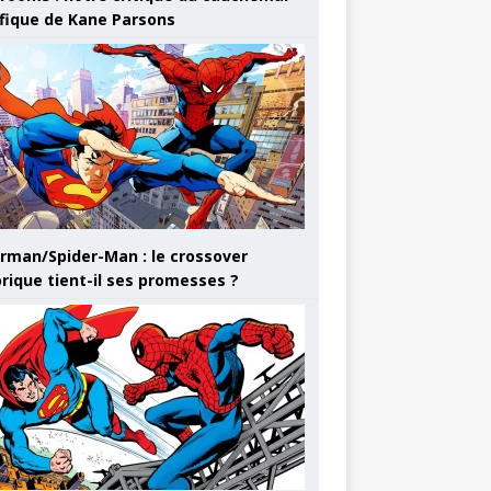
ifique de Kane Parsons
rman/Spider-Man : le crossover
orique tient-il ses promesses ?