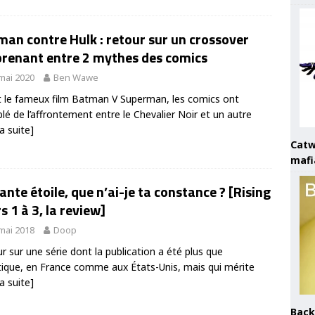
an contre Hulk : retour sur un crossover
prenant entre 2 mythes des comics
mai 2020
Ben Wawe
 le fameux film Batman V Superman, les comics ont
lé de l’affrontement entre le Chevalier Noir et un autre
la suite]
Catw
mafi
lante étoile, que n’ai-je ta constance ? [Rising
s 1 à 3, la review]
mai 2018
Doop
r sur une série dont la publication a été plus que
ique, en France comme aux États-Unis, mais qui mérite
la suite]
Back