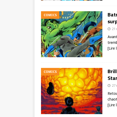
Batm
COMICS
sur
21 
Avant
tremb
[Lire 
Bril
COMICS
Star
27 
Retou
chaot
[Lire 