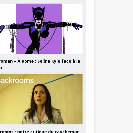
oman – À Rome : Selina Kyle face à la
a
rooms : notre critique du cauchemar