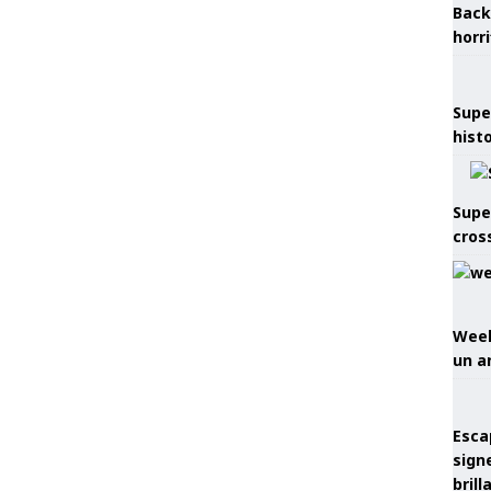
Back
horr
Supe
hist
Supe
cros
Week
un a
Esca
sign
brill