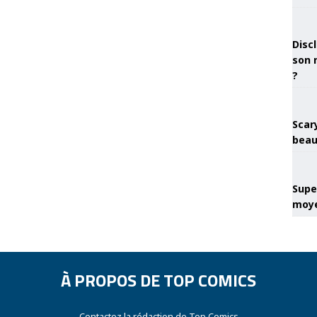
Discl
son 
?
Scary
beau
Super
moye
À PROPOS DE TOP COMICS
Contactez la rédaction de Top Comics