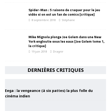
Spider-Man : 5 raisons de craquer pour le jeu
vidéo si on est un fan de comics [critique]
8 septembre 2018
Stéphane
Mike Mignola plonge Joe Golem dans une New
York engloutie sous les eaux [Joe Golem tome 1,
la critique]
19 juin 2018
Dragnir
DERNIÈRES CRITIQUES
Eega : la vengeance (à six pattes) la plus folle du
cinéma indien