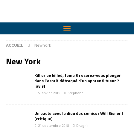
ACCUEIL
New York
New York
Kill or be killed, tome 3 : oserez-vous plonger
dans l’esprit détraqué d’un apprenti tueur ?
[avis]
5 janvier 2019
Stéphane
Un pacte avec le dieu des comics : Will Eisner !
[critique]
21 septembre 2018
Dragnir