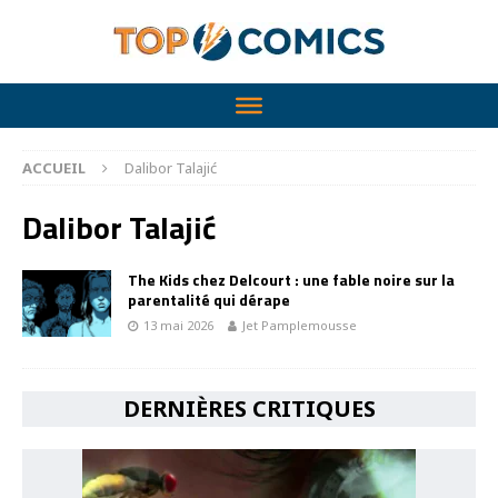
ACCUEIL
Dalibor Talajić
Dalibor Talajić
The Kids chez Delcourt : une fable noire sur la
parentalité qui dérape
13 mai 2026
Jet Pamplemousse
DERNIÈRES CRITIQUES