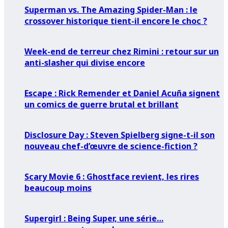
Superman vs. The Amazing Spider-Man : le
crossover historique tient-il encore le choc ?
Week-end de terreur chez Rimini : retour sur un
anti-slasher qui divise encore
Escape : Rick Remender et Daniel Acuña signent
un comics de guerre brutal et brillant
Disclosure Day : Steven Spielberg signe-t-il son
nouveau chef-d’œuvre de science-fiction ?
Scary Movie 6 : Ghostface revient, les rires
beaucoup moins
Supergirl : Being Super, une série…