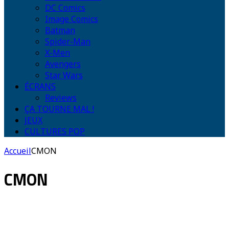
DC Comics
Image Comics
Batman
Spider-Man
X-Men
Avengers
Star Wars
ÉCRANS
Reviews
ÇA TOURNE MAL !
JEUX
CULTURES POP
Accueil
CMON
CMON