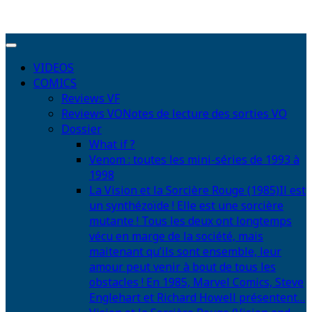
VIDEOS
COMICS
Reviews VF
Reviews VO
Notes de lecture des sorties VO
Dossier
What if ?
Venom : toutes les mini-séries de 1993 à
1998
La Vision et la Sorcière Rouge (1985)
Il est
un synthézoïde ! Elle est une sorcière
mutante ! Tous les deux ont longtemps
vécu en marge de la société, mais
maitenant qu’ils sont ensemble, leur
amour peut venir à bout de tous les
obstacles ! En 1985, Marvel Comics, Steve
Englehart et Richard Howell présentent…