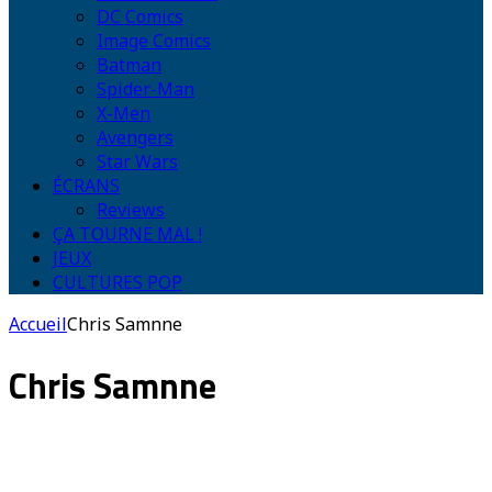
DC Comics
Image Comics
Batman
Spider-Man
X-Men
Avengers
Star Wars
ÉCRANS
Reviews
ÇA TOURNE MAL !
JEUX
CULTURES POP
Accueil
Chris Samnne
Chris Samnne