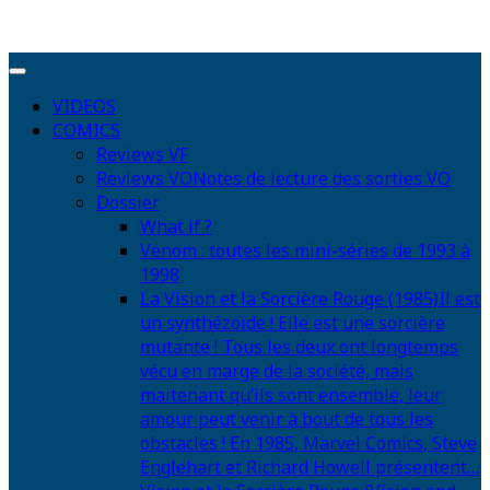
VIDEOS
COMICS
Reviews VF
Reviews VO
Notes de lecture des sorties VO
Dossier
What if ?
Venom : toutes les mini-séries de 1993 à
1998
La Vision et la Sorcière Rouge (1985)
Il est
un synthézoïde ! Elle est une sorcière
mutante ! Tous les deux ont longtemps
vécu en marge de la société, mais
maitenant qu’ils sont ensemble, leur
amour peut venir à bout de tous les
obstacles ! En 1985, Marvel Comics, Steve
Englehart et Richard Howell présentent…