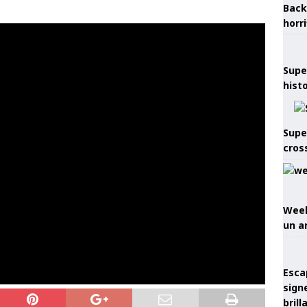
Back
horr
Supe
hist
Supe
cros
Week
un a
Esca
sign
brill