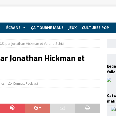
ÉCRANS
ÇA TOURNE MAL !
JEUX
CULTURES POP
S. par Jonathan Hickman et Valerio Schiti
par Jonathan Hickman et
Eega 
foll
ics
Comics
,
Podcast
Catw
mafi