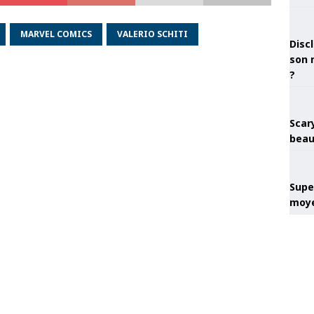
MARVEL COMICS
VALERIO SCHITI
Discl
son 
?
Scary
beau
Super
moye