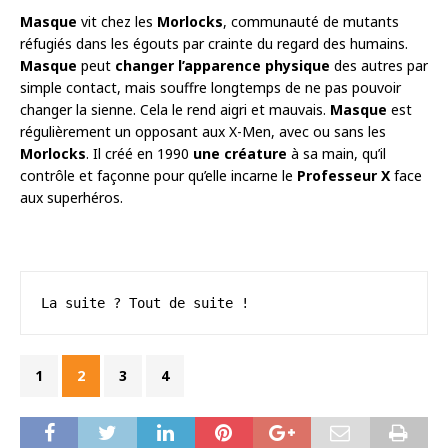
Masque
vit chez les
Morlocks
, communauté de mutants
réfugiés dans les égouts par crainte du regard des humains.
Masque
peut
changer l’apparence physique
des autres par
simple contact, mais souffre longtemps de ne pas pouvoir
changer la sienne. Cela le rend aigri et mauvais.
Masque
est
régulièrement un opposant aux X-Men, avec ou sans les
Morlocks
. Il créé en 1990
une créature
à sa main, qu’il
contrôle et façonne pour qu’elle incarne le
Professeur X
face
aux superhéros.
La suite ? Tout de suite !
1
2
3
4