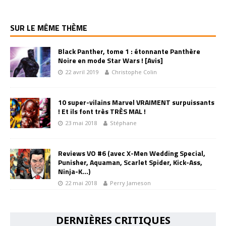
SUR LE MÊME THÈME
Black Panther, tome 1 : étonnante Panthère
Noire en mode Star Wars ! [Avis]
22 avril 2019
Christophe Colin
10 super-vilains Marvel VRAIMENT surpuissants
! Et ils font très TRÈS MAL !
23 mai 2018
Stéphane
Reviews VO #6 (avec X-Men Wedding Special,
Punisher, Aquaman, Scarlet Spider, Kick-Ass,
Ninja-K…)
22 mai 2018
Perry Jameson
DERNIÈRES CRITIQUES