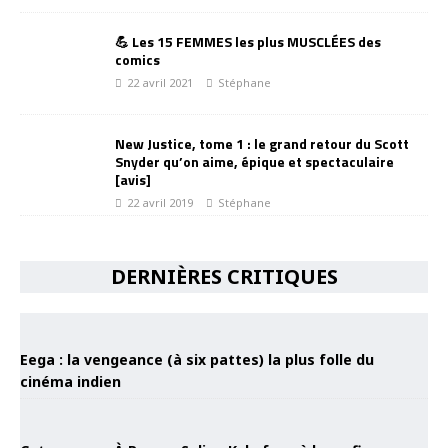
💪 Les 15 FEMMES les plus MUSCLÉES des
comics
22 avril 2021
Stéphane
New Justice, tome 1 : le grand retour du Scott
Snyder qu’on aime, épique et spectaculaire
[avis]
22 avril 2019
Stéphane
DERNIÈRES CRITIQUES
Eega : la vengeance (à six pattes) la plus folle du
cinéma indien