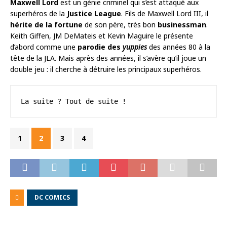
Maxwell Lord
est un génie criminel qui s’est attaqué aux
superhéros de la
Justice League
. Fils de Maxwell Lord III, il
hérite de la fortune
de son père, très bon
businessman
.
Keith Giffen, JM DeMateis et Kevin Maguire le présente
d’abord comme une
parodie des
yuppies
des années 80 à la
tête de la JLA. Mais après des années, il s’avère qu’il joue un
double jeu : il cherche à détruire les principaux superhéros.
La suite ? Tout de suite !
1
2
3
4
DC COMICS