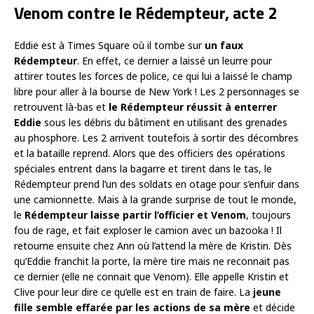
Venom contre le Rédempteur, acte 2
Eddie est à Times Square où il tombe sur
un faux
Rédempteur
. En effet, ce dernier a laissé un leurre pour
attirer toutes les forces de police, ce qui lui a laissé le champ
libre pour aller à la bourse de New York ! Les 2 personnages se
retrouvent là-bas et
le Rédempteur réussit à enterrer
Eddie
sous les débris du bâtiment en utilisant des grenades
au phosphore. Les 2 arrivent toutefois à sortir des décombres
et la bataille reprend. Alors que des officiers des opérations
spéciales entrent dans la bagarre et tirent dans le tas, le
Rédempteur prend l’un des soldats en otage pour s’enfuir dans
une camionnette. Mais à la grande surprise de tout le monde,
le
Rédempteur laisse partir l’officier et Venom
, toujours
fou de rage, et fait exploser le camion avec un bazooka ! Il
retourne ensuite chez Ann où l’attend la mère de Kristin. Dès
qu’Eddie franchit la porte, la mère tire mais ne reconnait pas
ce dernier (elle ne connait que Venom). Elle appelle Kristin et
Clive pour leur dire ce qu’elle est en train de faire. La
jeune
fille semble effarée par les actions de sa mère
et décide