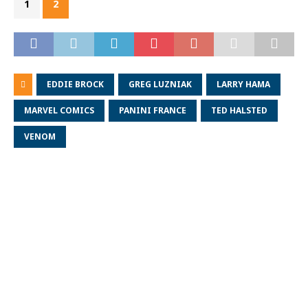
1
2
EDDIE BROCK
GREG LUZNIAK
LARRY HAMA
MARVEL COMICS
PANINI FRANCE
TED HALSTED
VENOM