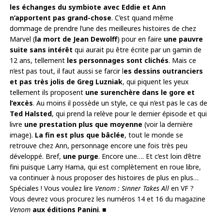
les échanges du symbiote avec Eddie et Ann
n’apportent pas grand-chose
. C’est quand même
dommage de prendre l’une des meilleures histoires de chez
Marvel (
la mort de Jean Dewolff
) pour en faire
une pauvre
suite sans intérêt
qui aurait pu être écrite par un gamin de
12 ans, tellement
les personnages sont clichés
. Mais ce
n’est pas tout, il faut aussi se farcir l
es dessins outranciers
et pas très jolis de Greg Luzniak
, qui piquent les yeux
tellement ils proposent
une surenchère dans le gore et
l’excès
. Au moins il possède un style, ce qui n’est pas le cas de
Ted Halsted
, qui prend la relève pour le dernier épisode et qui
livre
une prestation plus que moyenne
(voir la dernière
image).
La fin est plus que bâclée
, tout le monde se
retrouve chez Ann, personnage encore une fois très peu
développé. Bref,
une purge
. Encore une…. Et c’est loin d’être
fini puisque Larry Hama, qui est complètement en roue libre,
va continuer à nous proposer des histoires de plus en plus…
Spéciales ! Vous voulez lire
Venom : Sinner Takes All
en VF ?
Vous devrez vous procurez les numéros 14 et 16 du magazine
Venom
aux éditions Panini
. ■