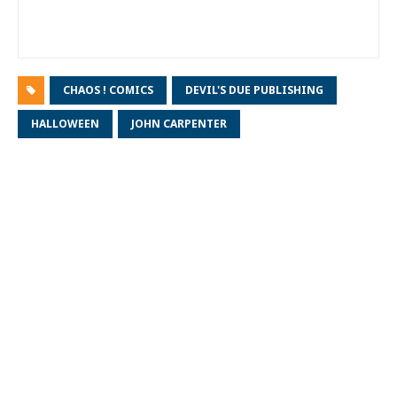
CHAOS ! COMICS
DEVIL'S DUE PUBLISHING
HALLOWEEN
JOHN CARPENTER