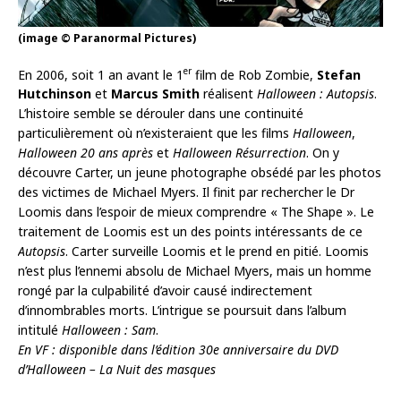
(image © Paranormal Pictures)
er
En 2006, soit 1 an avant le 1
film de Rob Zombie,
Stefan
Hutchinson
et
Marcus Smith
réalisent
Halloween : Autopsis
.
L’histoire semble se dérouler dans une continuité
particulièrement où n’existeraient que les films
Halloween
,
Halloween 20 ans après
et
Halloween Résurrection
. On y
découvre Carter, un jeune photographe obsédé par les photos
des victimes de Michael Myers. Il finit par rechercher le Dr
Loomis dans l’espoir de mieux comprendre « The Shape ». Le
traitement de Loomis est un des points intéressants de ce
Autopsis
. Carter surveille Loomis et le prend en pitié. Loomis
n’est plus l’ennemi absolu de Michael Myers, mais un homme
rongé par la culpabilité d’avoir causé indirectement
d’innombrables morts. L’intrigue se poursuit dans l’album
intitulé
Halloween : Sam
.
En VF : disponible dans l’édition 30e anniversaire du DVD
d’Halloween – La Nuit des masques