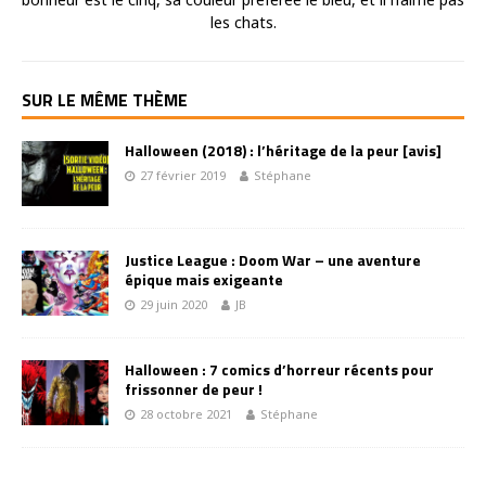
les chats.
SUR LE MÊME THÈME
Halloween (2018) : l’héritage de la peur [avis]
27 février 2019
Stéphane
Justice League : Doom War – une aventure
épique mais exigeante
29 juin 2020
JB
Halloween : 7 comics d’horreur récents pour
frissonner de peur !
28 octobre 2021
Stéphane