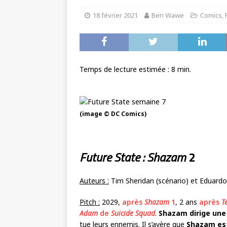
18 février 2021
Ben Wawe
Comics
,
Temps de lecture estimée :
8
min.
(image © DC Comics)
Future State : Shazam
2
Auteurs :
Tim Sheridan (scénario) et Eduardo 
Pitch :
2029,
après
Shazam
1
, 2 ans
après
T
Adam
de
Suicide Squad
.
Shazam dirige une
tue leurs ennemis. Il s’avère que
Shazam est