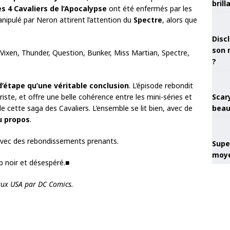
brill
es 4 Cavaliers de l’Apocalypse
ont été enfermés par les
nipulé par Neron attirent l’attention du
Spectre
, alors que
Discl
son 
Vixen, Thunder, Question, Bunker, Miss Martian, Spectre,
?
 d’étape qu’une véritable conclusion
. L’épisode rebondit
te, et offre une belle cohérence entre les mini-séries et
Scary
» de cette saga des Cavaliers. L’ensemble se lit bien, avec de
beau
u propos
.
avec des rebondissements prenants.
Super
moye
 noir et désespéré.
■
aux USA par DC Comics.