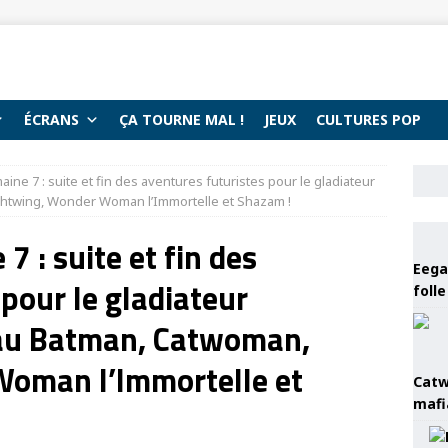
ÉCRANS
ÇA TOURNE MAL !
JEUX
CULTURES POP
aine 7 : suite et fin des aventures futuristes pour le gladiateur
htwing, Wonder Woman l’Immortelle et Shazam !
7 : suite et fin des
Eega 
pour le gladiateur
foll
au Batman, Catwoman,
oman l’Immortelle et
Catw
mafi