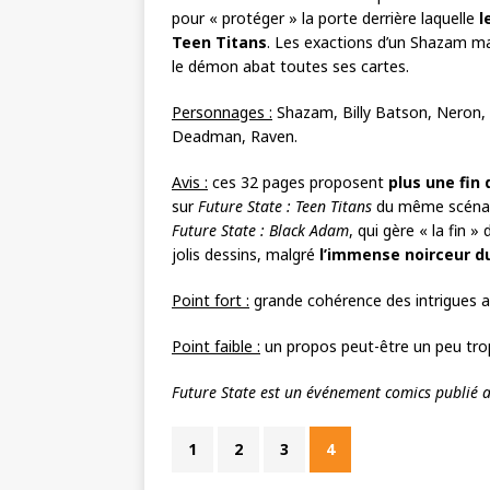
pour « protéger » la porte derrière laquelle
l
Teen Titans
. Les exactions d’un Shazam ma
le démon abat toutes ses cartes.
Personnages :
Shazam, Billy Batson, Neron, 
Deadman, Raven.
Avis :
ces 32 pages proposent
plus une fin
sur
Future State : Teen Titans
du même scénaris
Future State : Black Adam
, qui gère « la fin 
jolis dessins, malgré
l’immense noirceur d
Point fort :
grande cohérence des intrigues 
Point faible :
un propos peut-être un peu trop
Future State est un événement comics publié 
1
2
3
4