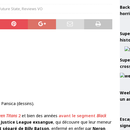
Back
Future State
,
Reviews VO
horr
Supe
hist
Supe
cros
Week
un a
Pansica (dessins).
een Titans
2
et bien des années
avant le segment
Black
Esca
 Justice League exsangue
, qui découvre que leur meneur
sign
 séparé de Billy Batson
, enfermé en enfer par
Neron