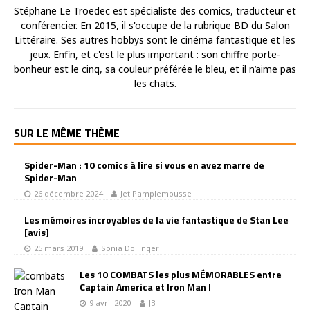
Stéphane Le Troëdec est spécialiste des comics, traducteur et
conférencier. En 2015, il s'occupe de la rubrique BD du Salon
Littéraire. Ses autres hobbys sont le cinéma fantastique et les
jeux. Enfin, et c'est le plus important : son chiffre porte-
bonheur est le cinq, sa couleur préférée le bleu, et il n’aime pas
les chats.
SUR LE MÊME THÈME
Spider-Man : 10 comics à lire si vous en avez marre de
Spider-Man
26 décembre 2024
Jet Pamplemousse
Les mémoires incroyables de la vie fantastique de Stan Lee
[avis]
25 mars 2019
Sonia Dollinger
Les 10 COMBATS les plus MÉMORABLES entre
Captain America et Iron Man !
9 avril 2020
JB