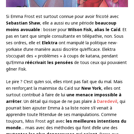
Si Emma Frost est surtout connue pour avoir fricoté avec
Sebastian Shaw
, elle a aussi eu une période
beaucoup
moins avouable
: bosser pour
Wilson Fisk, alias le Caïd
. Et
pas en tant que simple consultante en télépathie, non. Sous
ses ordres, elle et
Elektra
ont manipulé la politique new-
yorkaise d’une manière aussi discrète qu’efficace. Elektra
s’occupait des « problèmes » à coups de katana, pendant
qu’Emma
réécrivait les pensées
de tous ceux qui pouvaient
gêner Fisk.
Le pire ? C’est qu’en soi, elles n’ont pas fait que du mal. Mais
en renforçant la mainmise du Caïd sur
New York
, elles ont
surtout contribué à faire de lui
une menace impossible à
arrêter
. Un détail qui risque de ne pas plaire à
Daredevil
, qui
pourrait bien ajouter Emma à sa liste noire s’il venait à
apprendre toute l’étendue de ses manipulations. Comme
toujours, Miss Frost agit avec
les meilleures intentions du
monde
… mais avec des méthodes qui font d’elle une des