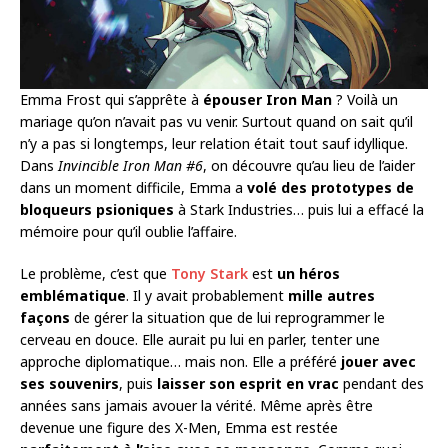
Emma Frost qui s’apprête à
épouser Iron Man
? Voilà un
mariage qu’on n’avait pas vu venir. Surtout quand on sait qu’il
n’y a pas si longtemps, leur relation était tout sauf idyllique.
Dans
Invincible Iron Man #6
, on découvre qu’au lieu de l’aider
dans un moment difficile, Emma a
volé des prototypes de
bloqueurs psioniques
à Stark Industries… puis lui a effacé la
mémoire pour qu’il oublie l’affaire.
Le problème, c’est que
Tony Stark
est
un héros
emblématique
. Il y avait probablement
mille autres
façons
de gérer la situation que de lui reprogrammer le
cerveau en douce. Elle aurait pu lui en parler, tenter une
approche diplomatique… mais non. Elle a préféré
jouer avec
ses souvenirs
, puis
laisser son esprit en vrac
pendant des
années sans jamais avouer la vérité. Même après être
devenue une figure des X-Men, Emma est restée