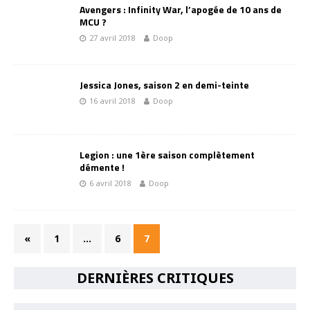
Avengers : Infinity War, l’apogée de 10 ans de
MCU ?
27 avril 2018
Doop
Jessica Jones, saison 2 en demi-teinte
16 avril 2018
Doop
Legion : une 1ère saison complètement
démente !
6 avril 2018
Doop
«
1
…
6
7
DERNIÈRES CRITIQUES