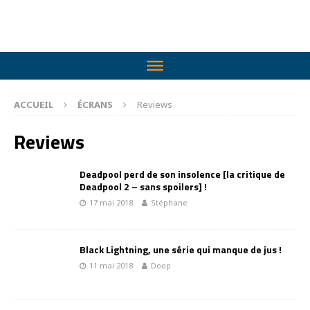
ACCUEIL
ÉCRANS
Reviews
Reviews
Deadpool perd de son insolence [la critique de
Deadpool 2 – sans spoilers] !
17 mai 2018
Stéphane
Black Lightning, une série qui manque de jus !
11 mai 2018
Doop