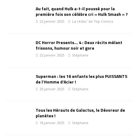
Au fait, quand Hulk a-t-il poussé pour la
première fois son célèbre cri « Hulk Smash » ?
22 janvier 2025
La rédac' de Top Comics
DC Horror Presents… 4 : Deux récits mêlant
frissons, humour noir et gore
22 janvier 2025
Stéphane
Superman : les 16 enfants les plus PUISSANTS
de l’Homme d’Acier !
20 janvier 2025
Stéphane
Tous les Hérauts de Galactus, le Dévoreur de
planètes !
18 janvier 2025
Stéphane