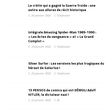
Le crétin qui a gagné la Guerre froide : une
satire aux allures de récit historique
26 janvier 2025
Stéphane
Intégrale Amazing Spider-Man 1989-1990 :
« Les Actes de vengeance » et « Le Grand
Complot »
24 janvier 2025
Stéphane
Silver Surfer : Les versions les plus tragiques du
héraut de Galactus !
23 janvier 2025
Stéphane
15 PERSOS de comics qui ont DÉMOLI Adolf
HITLER, le dictateur nazi !
22 janvier 2025
JB