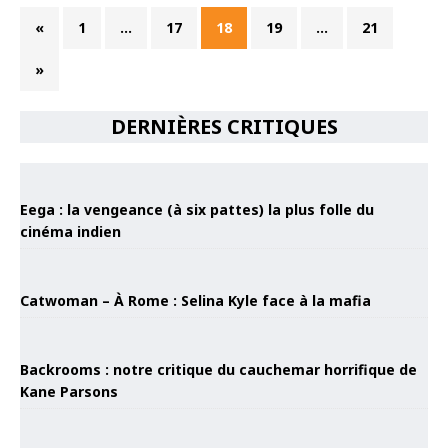
«
1
…
17
18
19
…
21
»
DERNIÈRES CRITIQUES
Eega : la vengeance (à six pattes) la plus folle du
cinéma indien
Catwoman – À Rome : Selina Kyle face à la mafia
Backrooms : notre critique du cauchemar horrifique de
Kane Parsons