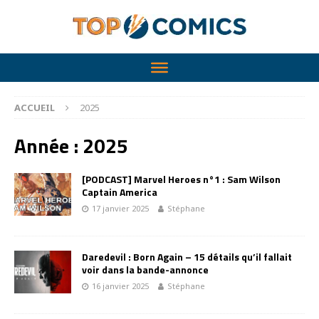
ACCUEIL
2025
Année :
2025
[PODCAST] Marvel Heroes n°1 : Sam Wilson
Captain America
17 janvier 2025
Stéphane
Daredevil : Born Again – 15 détails qu’il fallait
voir dans la bande-annonce
16 janvier 2025
Stéphane