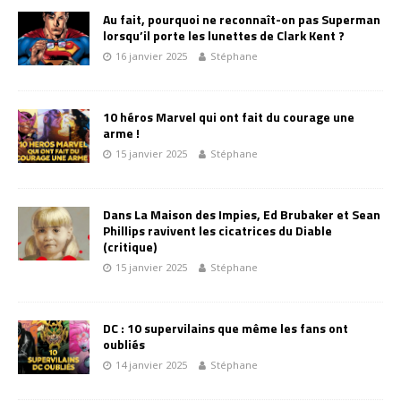
Au fait, pourquoi ne reconnaît-on pas Superman
lorsqu’il porte les lunettes de Clark Kent ?
16 janvier 2025
Stéphane
10 héros Marvel qui ont fait du courage une
arme !
15 janvier 2025
Stéphane
Dans La Maison des Impies, Ed Brubaker et Sean
Phillips ravivent les cicatrices du Diable
(critique)
15 janvier 2025
Stéphane
DC : 10 supervilains que même les fans ont
oubliés
14 janvier 2025
Stéphane