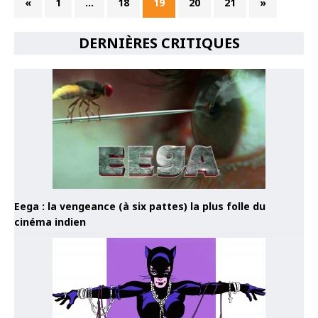
«
1
…
18
19
20
21
»
DERNIÈRES CRITIQUES
Eega : la vengeance (à six pattes) la plus folle du
cinéma indien