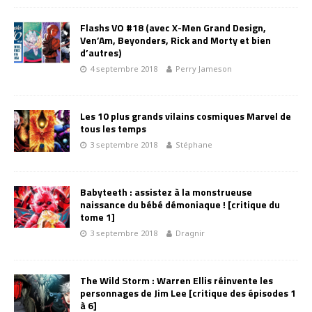
Flashs VO #18 (avec X-Men Grand Design,
Ven’Am, Beyonders, Rick and Morty et bien
d’autres)
4 septembre 2018
Perry Jameson
Les 10 plus grands vilains cosmiques Marvel de
tous les temps
3 septembre 2018
Stéphane
Babyteeth : assistez à la monstrueuse
naissance du bébé démoniaque ! [critique du
tome 1]
3 septembre 2018
Dragnir
The Wild Storm : Warren Ellis réinvente les
personnages de Jim Lee [critique des épisodes 1
à 6]