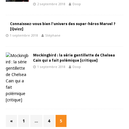
2 septembre 2018
Doop
Connaissez-vous bien l’univers des super-héros Marvel ?
[Quizz]
1 septembre 2018
Stéphane
Mockingbird : la série gentillette de Chelsea
Cain qui a fait polémique [critique]
1 septembre 2018
Doop
«
1
…
4
5