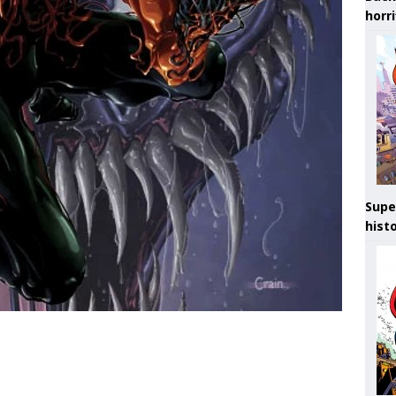
horr
Supe
hist