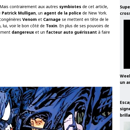
 Mais contrairement aux autres
symbiotes
de cet article,
Supe
é
Patrick Mulligan
, un
agent de la police
de New York.
cros
2 congénères
Venom
et
Carnage
se mettent en tête de le
 lui, voir le bon côté de
Toxin
. En plus de ses pouvoirs de
lement
dangereux
et un
facteur auto guérissant
à faire
Week
un a
Esca
sign
brill