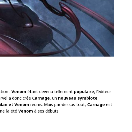
ation :
Venom
étant devenu tellement
populaire
, l’éditeur
Marvel a donc créé
Carnage
, un
nouveau symbiote
-Man et Venom
réunis. Mais par-dessus tout,
Carnage
est
ne l’a été
Venom
à ses débuts.