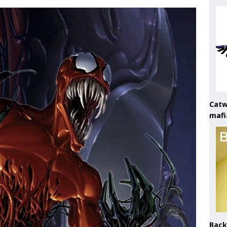
Catw
mafi
Back