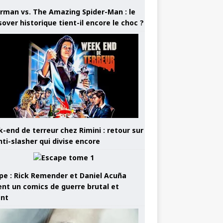
rman vs. The Amazing Spider-Man : le
sover historique tient-il encore le choc ?
-end de terreur chez Rimini : retour sur
nti-slasher qui divise encore
pe : Rick Remender et Daniel Acuña
ent un comics de guerre brutal et
ant