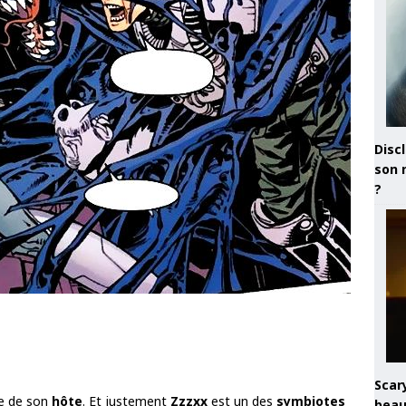
Discl
son 
?
Scary
le de son
hôte
. Et justement
Zzzxx
est un des
symbiotes
beau