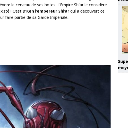
 dévore le cerveau de ses hotes. L’Empire Shi’ar le considère
isté ! C’est
D’Ken l’empereur Shi’ar
qui a découvert ce
our faire partie de sa Garde Impériale…
Super
moye