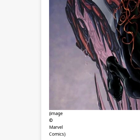
(image
©
Marvel
Comics)