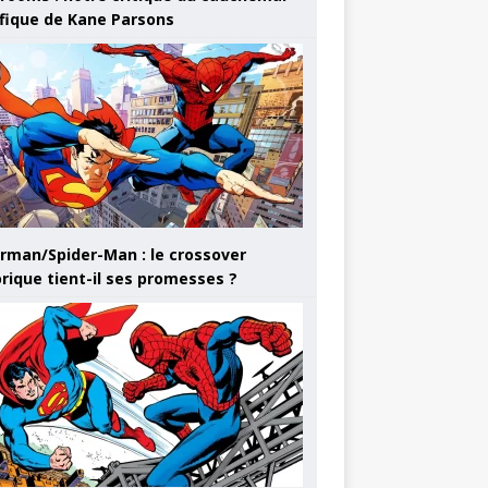
ifique de Kane Parsons
rman/Spider-Man : le crossover
orique tient-il ses promesses ?