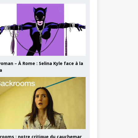
oman – À Rome : Selina Kyle face à la
a
rooms : notre critique du cauchemar