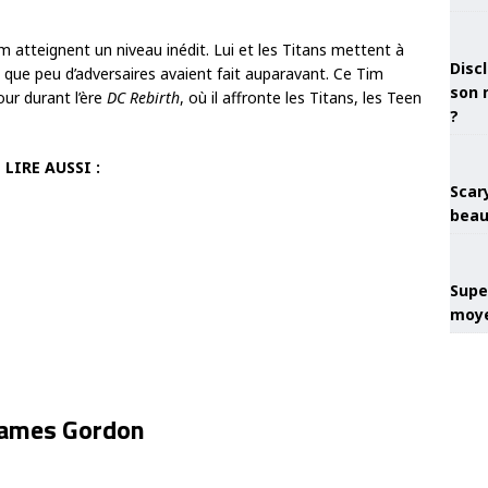
atteignent un niveau inédit. Lui et les Titans mettent à
Discl
e que peu d’adversaires avaient fait auparavant. Ce Tim
son 
our durant l’ère
DC Rebirth
, où il affronte les Titans, les Teen
?
LIRE AUSSI :
Scary
beau
Super
moye
James Gordon