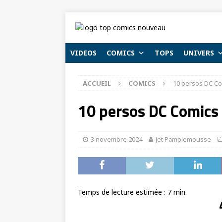
VIDEOS
COMICS
TOPS
UNIVERS
ACCUEIL
COMICS
10 persos DC Co
10 persos DC Comics
3 novembre 2024
Jet Pamplemousse
Temps de lecture estimée :
7
min.