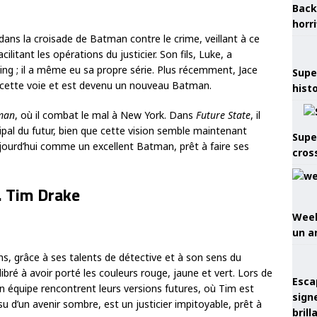
Back
horr
dans la croisade de Batman contre le crime, veillant à ce
litant les opérations du justicier. Son fils, Luke, a
ing ; il a même eu sa propre série. Plus récemment, Jace
Supe
re cette voie et est devenu un nouveau Batman.
hist
man
, où il combat le mal à New York. Dans
Future State
, il
l du futur, bien que cette vision semble maintenant
Supe
ujourd’hui comme un excellent Batman, prêt à faire ses
cros
. Tim Drake
Week
un a
ns, grâce à ses talents de détective et à son sens du
uilibré à avoir porté les couleurs rouge, jaune et vert. Lors de
Esca
n équipe rencontrent leurs versions futures, où Tim est
sign
 d’un avenir sombre, est un justicier impitoyable, prêt à
brill