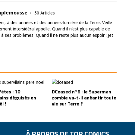
amplemousse
50 Articles
ers, à des années et des années-lumière de la Terre, Veille
ement intersidéral appelle, Quand il n'est plus capable de
 à ses problèmes, Quand il ne reste plus aucun espoir : Jet
fêtes : 10
DCeased n°6 : le Superman
lains déguisés en
zombie va-t-il anéantir toute
l !
vie sur Terre ?
À PROPOS DE TOP COMICS