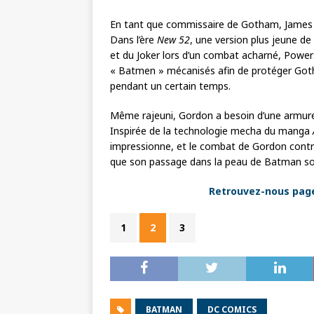
En tant que commissaire de Gotham, James 
Dans l’ère
New 52
, une version plus jeune de
et du Joker lors d’un combat acharné, Powers
« Batmen » mécanisés afin de protéger Got
pendant un certain temps.
Même rajeuni, Gordon a besoin d’une armure 
Inspirée de la technologie mecha du manga
impressionne, et le combat de Gordon contre
que son passage dans la peau de Batman soit
Retrouvez-nous page 
1
2
3
BATMAN
DC COMICS