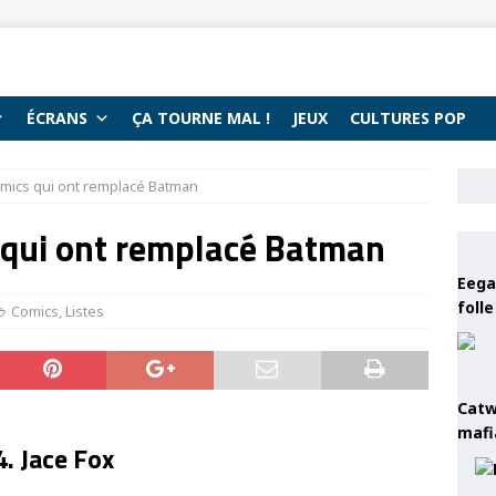
ÉCRANS
ÇA TOURNE MAL !
JEUX
CULTURES POP
mics qui ont remplacé Batman
 qui ont remplacé Batman
Eega 
foll
Comics
,
Listes
Catw
mafi
4. Jace Fox