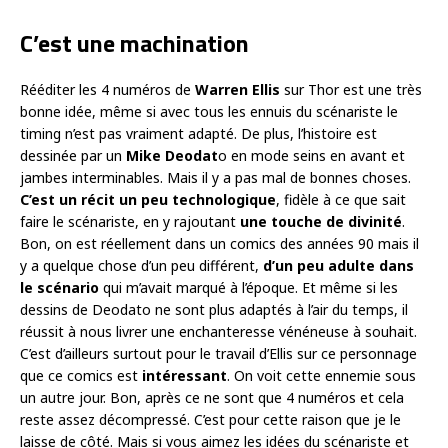
C’est une machination
Rééditer les 4 numéros de
Warren Ellis
sur Thor est une très
bonne idée, même si avec tous les ennuis du scénariste le
timing n’est pas vraiment adapté. De plus, l’histoire est
dessinée par un
Mike Deodat
o en mode seins en avant et
jambes interminables. Mais il y a pas mal de bonnes choses.
C’est un récit un peu technologique
, fidèle à ce que sait
faire le scénariste, en y rajoutant
une touche de divinité
.
Bon, on est réellement dans un comics des années 90 mais il
y a quelque chose d’un peu différent,
d’un peu adulte dans
le scénario
qui m’avait marqué à l’époque. Et même si les
dessins de Deodato ne sont plus adaptés à l’air du temps, il
réussit à nous livrer une enchanteresse vénéneuse à souhait.
C’est d’ailleurs surtout pour le travail d’Ellis sur ce personnage
que ce comics est
intéressant
. On voit cette ennemie sous
un autre jour. Bon, après ce ne sont que 4 numéros et cela
reste assez décompressé. C’est pour cette raison que je le
laisse de côté. Mais si vous aimez les idées du scénariste et