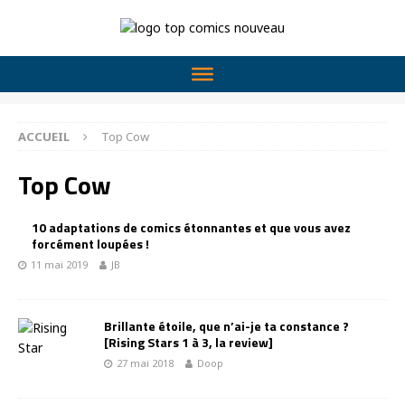
ACCUEIL
Top Cow
Top Cow
10 adaptations de comics étonnantes et que vous avez
forcément loupées !
11 mai 2019
JB
Brillante étoile, que n’ai-je ta constance ?
[Rising Stars 1 à 3, la review]
27 mai 2018
Doop