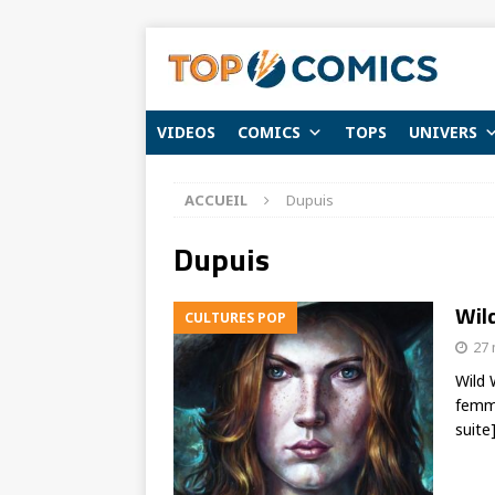
VIDEOS
COMICS
TOPS
UNIVERS
ACCUEIL
Dupuis
Dupuis
Wild
CULTURES POP
27 
Wild 
femme
suite