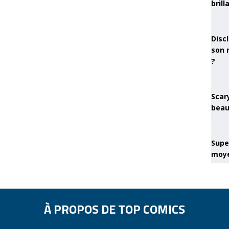
brill
Discl
son 
?
Scary
beau
Super
moye
À PROPOS DE TOP COMICS