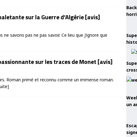
Back
horr
haletante sur la Guerre d’Algérie [avis]
us ne savons pas ne pas savoir. Ce lieu que j’ignore que
Supe
hist
assionnante sur les traces de Monet [avis]
Supe
cros
noirs. Roman primé et reconnu comme un immense roman.
suite]
Week
un a
Esca
sign