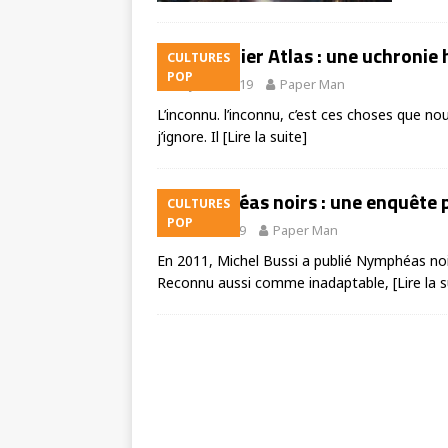
Le Dernier Atlas : une uchronie 
CULTURES
POP
13 juillet 2019
Paper Man
L’inconnu. l’inconnu, c’est ces choses que no
j’ignore. Il
[Lire la suite]
Nymphéas noirs : une enquête p
CULTURES
POP
21 avril 2019
Paper Man
En 2011, Michel Bussi a publié Nymphéas 
Reconnu aussi comme inadaptable,
[Lire la 