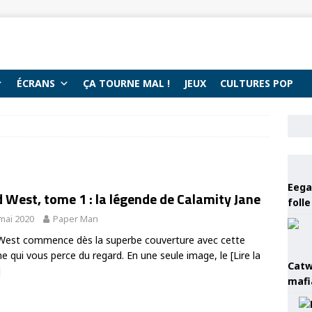
ÉCRANS
ÇA TOURNE MAL !
JEUX
CULTURES POP
Eega 
 West, tome 1 : la légende de Calamity Jane
foll
mai 2020
Paper Man
West commence dès la superbe couverture avec cette
 qui vous perce du regard. En une seule image, le
[Lire la
Catw
]
mafi