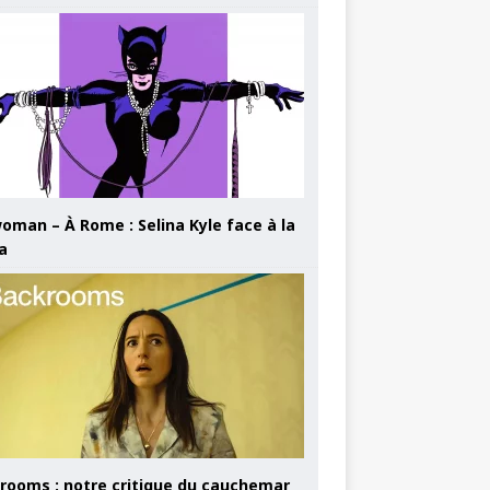
oman – À Rome : Selina Kyle face à la
a
rooms : notre critique du cauchemar