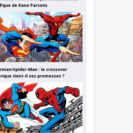
ifique de Kane Parsons
rman/Spider-Man : le crossover
orique tient-il ses promesses ?