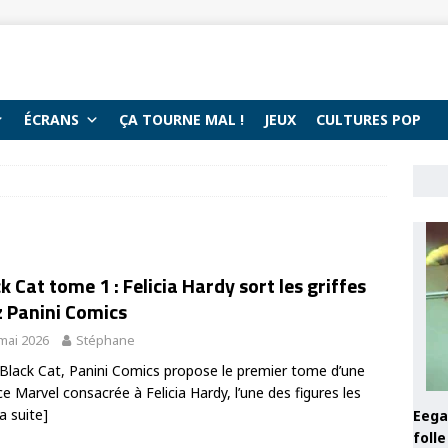
ÉCRANS
ÇA TOURNE MAL !
JEUX
CULTURES POP
k Cat tome 1 : Felicia Hardy sort les griffes
z Panini Comics
mai 2026
Stéphane
Black Cat, Panini Comics propose le premier tome d’une
ce Marvel consacrée à Felicia Hardy, l’une des figures les
la suite]
Eega 
foll