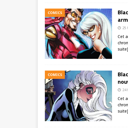
Blac
COMICS
arm
25 
Cet a
chron
suite
Blac
COMICS
nouv
24 
Cet a
chron
suite