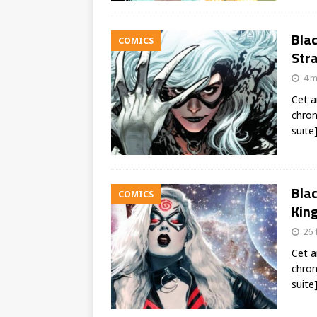
Blac
COMICS
Stra
4 m
Cet a
chron
suite
Blac
COMICS
King
26 
Cet a
chron
suite