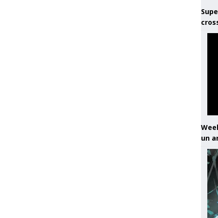
Supe
cros
Week
un a