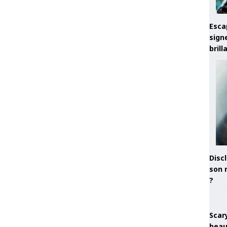
Esca
sign
brill
Discl
son 
?
Scary
beau